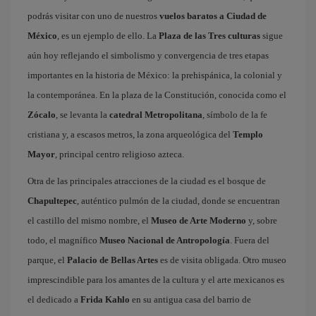
podrás visitar con uno de nuestros
vuelos baratos a Ciudad de
México
, es un ejemplo de ello. La
Plaza de las Tres culturas
sigue
aún hoy reflejando el simbolismo y convergencia de tres etapas
importantes en la historia de México: la prehispánica, la colonial y
la contemporánea. En la plaza de la Constitución, conocida como el
Zócalo
, se levanta la
catedral Metropolitana
, símbolo de la fe
cristiana y, a escasos metros, la zona arqueológica del
Templo
Mayor
, principal centro religioso azteca.
Otra de las principales atracciones de la ciudad es el bosque de
Chapultepec
, auténtico pulmón de la ciudad, donde se encuentran
el castillo del mismo nombre, el
Museo de Arte Moderno
y, sobre
todo, el magnífico
Museo Nacional de Antropología
. Fuera del
parque, el
Palacio de Bellas Artes
es de visita obligada. Otro museo
imprescindible para los amantes de la cultura y el arte mexicanos es
el dedicado a
Frida Kahlo
en su antigua casa del barrio de