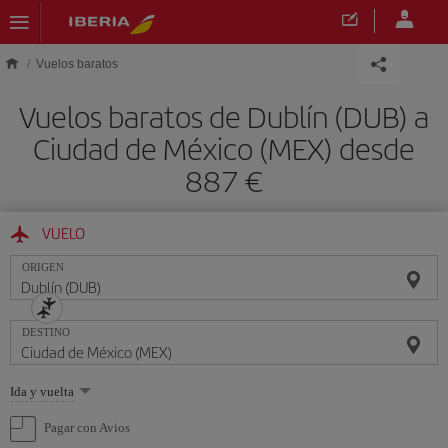
Saltar al contenido principal
Vuelos baratos
Vuelos baratos de Dublín (DUB) a
Ciudad de México (MEX) desde
887 €
VUELO
ORIGEN
DESTINO
Seleccione
Ida y vuelta
una
opción
Pagar con Avios