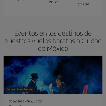
20º
/
7º
23º
/
9º
24º
/
10º
Eventos en los destinos de
nuestros vuelos baratos a Ciudad
de México
Imagen: Jonas Petrovas
30 jul 2026 - 09 ago 2026