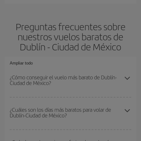
Preguntas frecuentes sobre
nuestros vuelos baratos de
Dublín - Ciudad de México
Ampliar todo
¿Cómo conseguir el vuelo más barato de Dublín-
Ciudad de México?
Podrás ahorrar en tu billete de avión de Dublín-Ciudad de México-
dest y conseguir el vuelo más barato si evitas temporadas altas,
¿Cuáles son los días más baratos para volar de
Dublín-Ciudad de México?
compras con antelación y puedes ser flexible con las fechas y
horarios de ida y vuelta.
Para saber qué días te saldrá más económico volar, solo tienes
que empezar una consulta en nuestro
buscador de vuelos