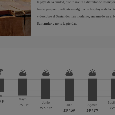
la joya de la ciudad, que te invita a disfrutar de las mejo
barrio pesquero; relájate en alguna de las playas de la 
y descubre el Santander más moderno, encarnado en el i
Santander
y no te la pierdas.
ril
Mayo
/
8º
Junio
Sept
19º
/
11º
Julio
Agosto
22º
/
14º
22º
23º
/
16º
24º
/
17º