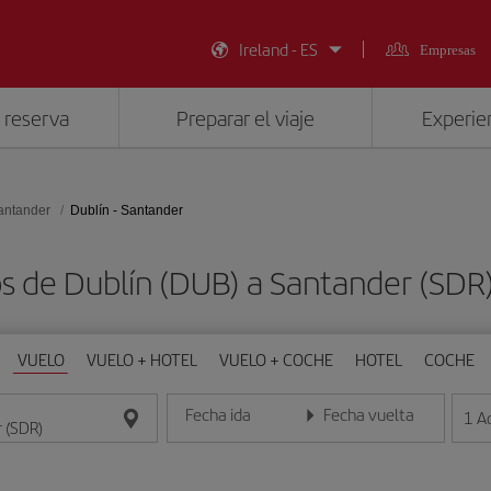
Ireland - ES
Empresas
 reserva
Preparar el viaje
Experien
antander
Dublín - Santander
os de Dublín (DUB) a Santander (SDR
VUELO
VUELO + HOTEL
VUELO + COCHE
HOTEL
COCHE
Fecha ida
Fecha vuelta
1
A
Introduce la fecha en formato día/mes/año
Introduce la fecha en format