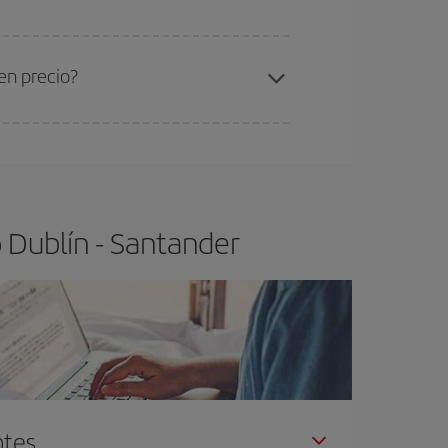
ra el vuelo más barato.
en precio?
ser flexible.
Lo normal es que
cuanto antes
 poco abiertos, podrás
elegir el precio más
 Dublín - Santander
ntes