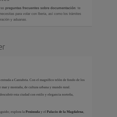
tras
preguntas frecuentes sobre documentación
: te
cesitas para volar con Iberia, así como los trámites
gración y aduanas.
er
 entrada a Cantabria. Con el magnífico telón de fondo de los
de mar y montaña, de cultura urbana y mundo rural.
descubrir esta ciudad con estilo y elegancia norteña,
inguido; explora la
Península
y el
Palacio de la Magdalena
,