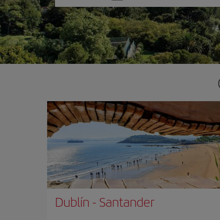
una
opción
Dublín
-
Santander