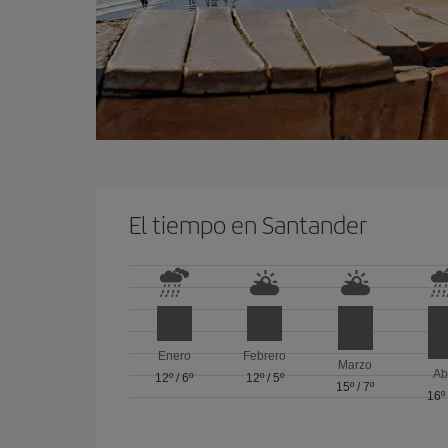
El tiempo en Santander
Enero
Febrero
Marzo
Ab
12º
/
6º
12º
/
5º
15º
/
7º
16º