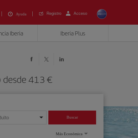
Registro
Acceso
Ayuda
cia Iberia
Iberia Plus
) desde 413 €
dulto
Buscar
o día/mes/año
Más Económica