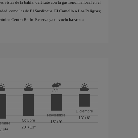
res vistas de la bahía; deléitate con la gastronomía local en el
ciudad, como las de
El Sardinero
,
El Camello o Los Peligros
;
cónico Centro Botín. Reserva ya tu
vuelo barato a
Diciembre
Noviembre
13º
/
6º
Octubre
15º
/
9º
iembre
20º
/
13º
/
15º