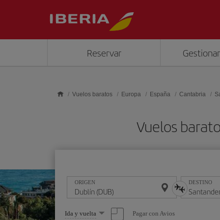
Saltar al contenido principal
Reservar
Gestionar
Vuelos baratos
Europa
España
Cantabria
S
Vuelos barat
ORIGEN
DESTINO
Seleccione
Pagar con Avios
Ida y vuelta