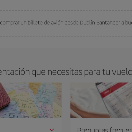
arte el mejor precio según tus necesidades de viaje. La tarifa básica, te asegu
 comprar un billete de avión desde Dublín-Santander a bu
os baratos. Las claves para encontrar los mejores precios son
anticiparte y 
drán. Además, si buscas los vuelos con las fechas y los horarios del viaje un
ntación que necesitas para tu vuelo
Preguntas frecue