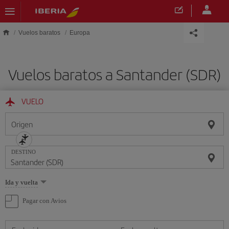
Saltar al contenido principal
Vuelos baratos
Europa
Vuelos baratos a Santander (SDR)
VUELO
Origen
DESTINO
Seleccione
Ida y vuelta
una
opción
Pagar con Avios