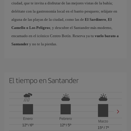
ciudad, que te invita a disfrutar de las mejores vistas de la bahía;
deléitate con la gastronomía local en el barrio pesquero; relájate en
alguna de las playas de la ciudad, como las de
El Sardinero
,
El
Camello o Los Peligros
; y descubre el Santander más moderno,
encarnado en el icónico Centro Botín. Reserva ya tu
vuelo barato a
Santander
y no te la pierdas.
El tiempo en Santander
Enero
Febrero
Marzo
12º
/
6º
12º
/
5º
15º
/
7º