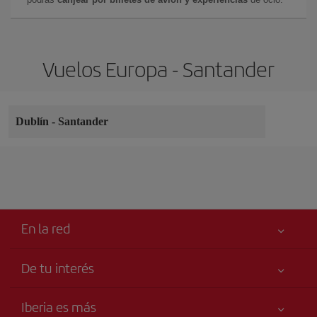
Vuelos Europa - Santander
Dublín
-
Santander
En la red
De tu interés
Tu seguridad es lo primero
Iberia es más
Accesibilidad