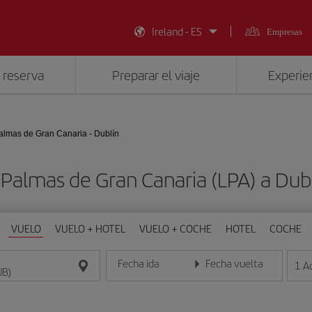
Ireland - ES
Empresas
 reserva
Preparar el viaje
Experien
almas de Gran Canaria - Dublín
 Palmas de Gran Canaria (LPA) a Du
VUELO
VUELO + HOTEL
VUELO + COCHE
HOTEL
COCHE
Fecha ida
Fecha vuelta
1
A
Introduce la fecha en formato día/mes/año
Introduce la fecha en format