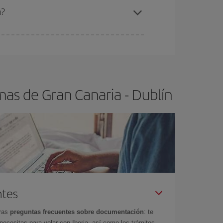
as Palmas de Gran Canaria-Dublín-dest
.
n?
ra el vuelo más barato.
as de Gran Canaria - Dublín
ntes
tras
preguntas frecuentes sobre documentación
: te
cesitas para volar con Iberia, así como los trámites