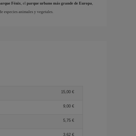
parque Fénix
, el
parque urbano más grande de Europa
,
e especies animales y vegetales.
15,00 €
9,00 €
5,75 €
3,62 €