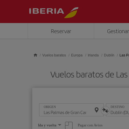
Saltar al contenido principal
Reservar
Gestionar
Vuelos baratos
Europa
Irlanda
Dublín
Las P
Vuelos baratos de Las
ORIGEN
DESTINO
Seleccione
Pagar con Avios
Ida y vuelta