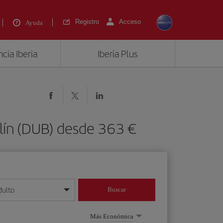
Registro
Acceso
Ayuda
cia Iberia
Iberia Plus
blín (DUB) desde 363 €
dulto
Buscar
o día/mes/año
Más Económica