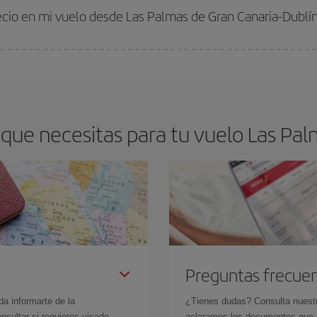
 comprar con antelación es
fundamental
para conseguir
vuelos baratos a L
recio en mi vuelo desde Las Palmas de Gran Canaria-Dublí
arte el mejor precio según tus necesidades de viaje. La tarifa básica, te asegu
que necesitas para tu vuelo Las Palm
Preguntas frecue
da informarte de la
¿Tienes dudas? Consulta nues
sultar si requieres visado,
aclaramos los documentos que ne