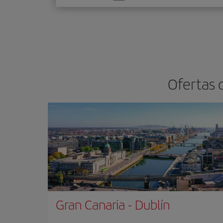
una
opción
Ofertas 
Gran Canaria
-
Dublín