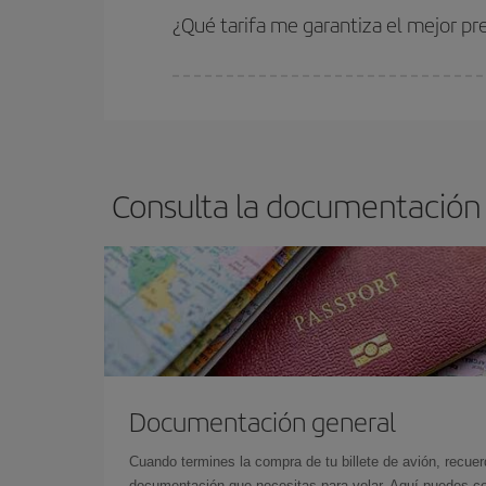
estén disponibles o se vayan agotando. Por eso,
¿Qué tarifa me garantiza el mejor p
En Iberia, tenemos distintas tarifas para garantiz
Consulta la documentación 
Documentación general
Cuando termines la compra de tu billete de avión, recuer
documentación que necesitas para volar. Aquí puedes con