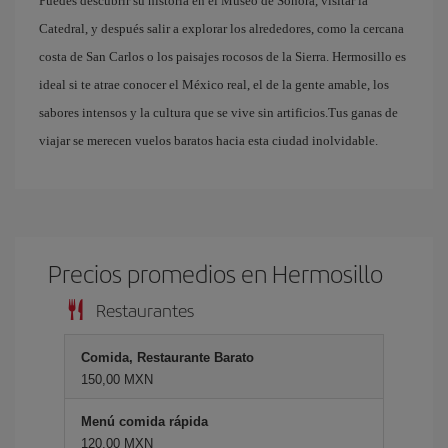
Puedes descubrir su historia en el Museo de Sonora, visitar la
Catedral, y después salir a explorar los alrededores, como la cercana
costa de San Carlos o los paisajes rocosos de la Sierra. Hermosillo es
ideal si te atrae conocer el México real, el de la gente amable, los
sabores intensos y la cultura que se vive sin artificios.Tus ganas de
viajar se merecen vuelos baratos hacia esta ciudad inolvidable.
Precios promedios en Hermosillo
Restaurantes
Comida, Restaurante Barato
150,00 MXN
Menú comida rápida
120,00 MXN