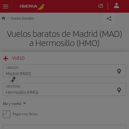
Saltar al contenido principal
Vuelos baratos
Vuelos baratos de Madrid (MAD)
a Hermosillo (HMO)
VUELO
ORIGEN
DESTINO
Seleccione
Ida y vuelta
una
opción
Pagar con Avios