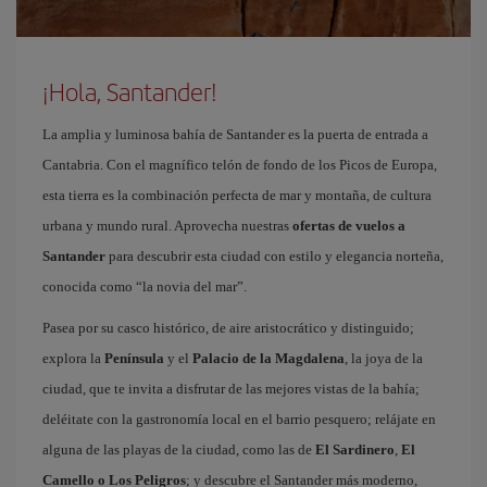
¡Hola, Santander!
La amplia y luminosa bahía de Santander es la puerta de entrada a
Cantabria. Con el magnífico telón de fondo de los Picos de Europa,
esta tierra es la combinación perfecta de mar y montaña, de cultura
urbana y mundo rural. Aprovecha nuestras
ofertas de vuelos a
Santander
para descubrir esta ciudad con estilo y elegancia norteña,
conocida como “la novia del mar”.
Pasea por su casco histórico, de aire aristocrático y distinguido;
explora la
Península
y el
Palacio de la Magdalena
, la joya de la
ciudad, que te invita a disfrutar de las mejores vistas de la bahía;
deléitate con la gastronomía local en el barrio pesquero; relájate en
alguna de las playas de la ciudad, como las de
El Sardinero
,
El
Camello o Los Peligros
; y descubre el Santander más moderno,