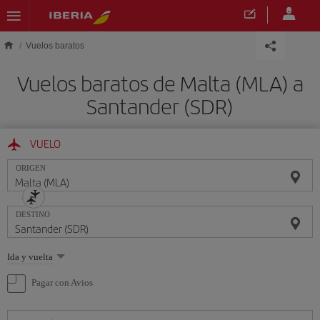
Saltar al contenido principal
Vuelos baratos
Vuelos baratos de Malta (MLA) a
Santander (SDR)
VUELO
ORIGEN
DESTINO
Seleccione
Ida y vuelta
una
opción
Pagar con Avios