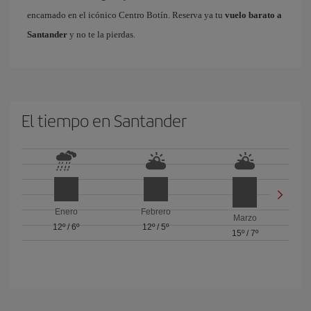
encarnado en el icónico Centro Botín. Reserva ya tu
vuelo barato a
Santander
y no te la pierdas.
El tiempo en Santander
Enero
Febrero
Marzo
12º
/
6º
12º
/
5º
15º
/
7º