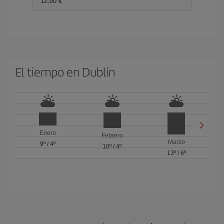
12,00 €
El tiempo en Dublín
Enero
Febrero
Marzo
9º
/
4º
10º
/
4º
13º
/
6º