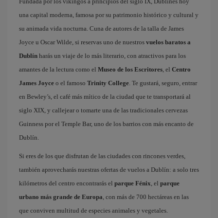
Fundada por los vikingos a principios del siglo IX, Dublínes hoy
una capital moderna, famosa por su patrimonio histórico y cultural y
su animada vida nocturna. Cuna de autores de la talla de James
Joyce u Oscar Wilde, si reservas uno de nuestros
vuelos baratos a
Dublín
harás un viaje de lo más literario, con atractivos para los
amantes de la lectura como el
Museo de los Escritores
, el
Centro
James Joyce
o el famoso
Trinity College
. Te gustará, seguro, entrar
en Bewley’s, el café más mítico de la ciudad que te transportará al
siglo XIX, y callejear o tomarte una de las tradicionales cervezas
Guinness por el Temple Bar, uno de los barrios con más encanto de
Dublín.
Si eres de los que disfrutan de las ciudades con rincones verdes,
también aprovecharás nuestras ofertas de vuelos a Dublín: a solo tres
kilómetros del centro encontrarás el
parque Fénix
, el
parque
urbano más grande de Europa
, con más de 700 hectáreas en las
que conviven multitud de especies animales y vegetales.