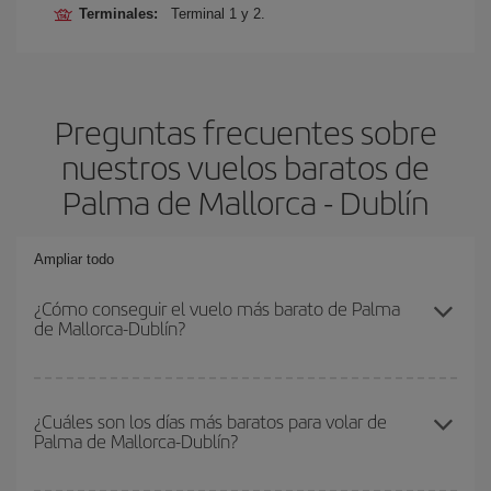
Terminales:
Terminal 1 y 2.
Preguntas frecuentes sobre
nuestros vuelos baratos de
Palma de Mallorca - Dublín
Ampliar todo
¿Cómo conseguir el vuelo más barato de Palma
de Mallorca-Dublín?
Podrás ahorrar en tu billete de avión de Palma de Mallorca-Dublín-
dest y conseguir el vuelo más barato si evitas temporadas altas,
¿Cuáles son los días más baratos para volar de
Palma de Mallorca-Dublín?
compras con antelación y puedes ser flexible con las fechas y
horarios de ida y vuelta.