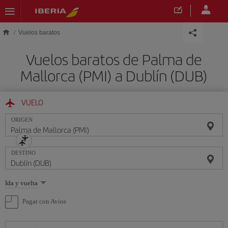
Saltar al contenido principal
Vuelos baratos
Vuelos baratos de Palma de
Mallorca (PMI) a Dublín (DUB)
VUELO
ORIGEN
DESTINO
Seleccione
Ida y vuelta
una
opción
Pagar con Avios