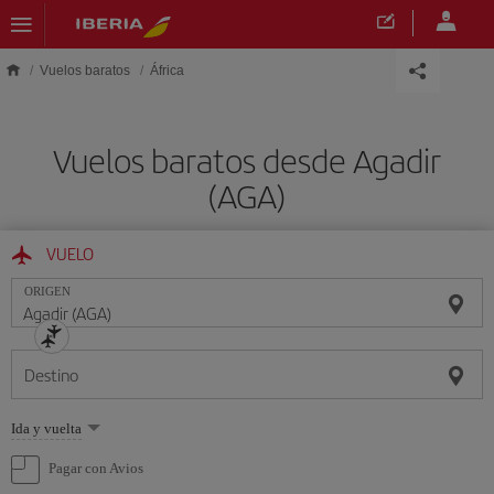
Saltar al contenido principal
Vuelos baratos
África
Vuelos baratos desde Agadir
(AGA)
VUELO
ORIGEN
Destino
Seleccione
Ida y vuelta
una
opción
Pagar con Avios