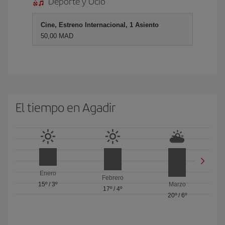
Deporte y Ocio
Cine, Estreno Internacional, 1 Asiento
50,00 MAD
El tiempo en Agadir
Enero
Febrero
15º
/
3º
Marzo
17º
/
4º
20º
/
6º