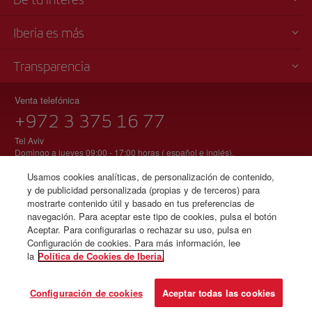
Iberia es más
Transparencia
Venta telefónica
+972 3 375 16 77
Tel Aviv
Domingo a jueves 09:00 - 17:00 horas ( español e inglés).
Ley de Servicios de Aviación de Israel 5772-2012
Usamos cookies analíticas, de personalización de contenido,
y de publicidad personalizada (propias y de terceros) para
mostrarte contenido útil y basado en tus preferencias de
navegación. Para aceptar este tipo de cookies, pulsa el botón
© Iberia 2026
Aceptar. Para configurarlas o rechazar su uso, pulsa en
Configuración de cookies. Para más información, lee
la
Política de Cookies de Iberia.
Configuración de cookies
Aceptar todas las cookies