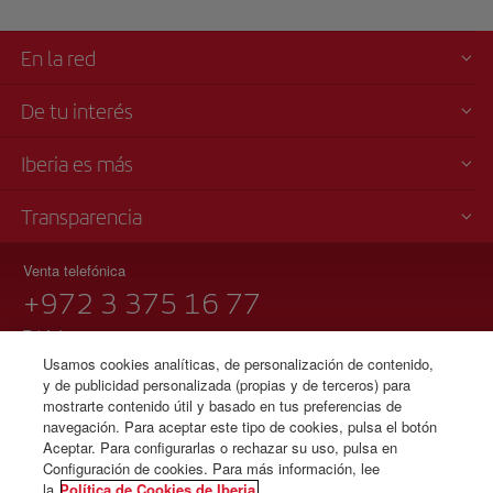
En la red
De tu interés
Iberia es más
Transparencia
Venta telefónica
+972 3 375 16 77
Tel Aviv
Domingo a jueves 09:00 - 17:00 horas ( español e inglés).
Usamos cookies analíticas, de personalización de contenido,
Ley de Servicios de Aviación de Israel 5772-2012
y de publicidad personalizada (propias y de terceros) para
mostrarte contenido útil y basado en tus preferencias de
navegación. Para aceptar este tipo de cookies, pulsa el botón
Aceptar. Para configurarlas o rechazar su uso, pulsa en
Configuración de cookies. Para más información, lee
© Iberia 2026
la
Política de Cookies de Iberia.