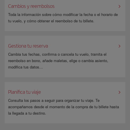
Pulsa la opción deseada y habrás completado tu petición de baja o
Cambios y reembolsos
Podrás
actualizar tus datos
o cambiar tus preferencias desde el último e-
también, rellenando directamente el siguiente
formulario
indicando en
Boletín que hayas recibido o rellenando directamente el siguiente
el
Toda la información sobre cómo modificar la fecha o el horario de
Tipo de solicitud
: "Oposición/Limitación" y en el
Motivo
:
formulario
indicando en el
Tipo de solicitud
: "Oposición/Limitación" y
"Boletines". En el plazo máximo de 1 mes cancelaremos tu suscripción.
tu vuelo, y cómo obtener el reembolso de tu billete.
en el
Motivo
: "Boletines".
Además, en cualquier momento podrás volver a darte de alta o indicar de
nuevo tu correo electrónico en los módulos de e-Boletines, y recibirás
Gestiona tu reserva
un mensaje a tu dirección electrónica preguntándote si quieres Anular
Cambia tus fechas, confirma o cancela tu vuelo, tramita el
suscripción o Gestionar preferencias. Solo deberás pulsar la opción
reembolso en bono, añade maletas, elige o cambia asiento,
deseada.
modifica tus datos…
Planifica tu viaje
Consulta los pasos a seguir para organizar tu viaje. Te
acompañamos desde el momento de la compra de tu billete hasta
la llegada a tu destino.