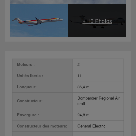
Moteurs :
2
Unités Iberia :
11
Longueur:
36,4 m
Bombardier Regional Air
Constructeur:
craft
Envergure :
24,8 m
Constructeur des moteurs:
General Electric