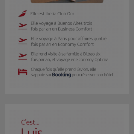
Le GIF représente Carmen, membre Iberia Club Oro. Elle se rend 3 fois par an 