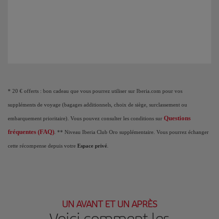
Animation d'un avion qui montre qu'à mesure que vous cumulez des Points Elite
* 20 € offerts : bon cadeau que vous pourrez utiliser sur Iberia.com pour vos
suppléments de voyage (bagages additionnels, choix de siège, surclassement ou
Questions
embarquement prioritaire). Vous pouvez consulter les conditions sur
fréquentes (FAQ)
. ** Niveau Iberia Club Oro supplémentaire. Vous pourrez échanger
cette récompense depuis votre
Espace privé
.
UN AVANT ET UN APRÈS
Voici comment les