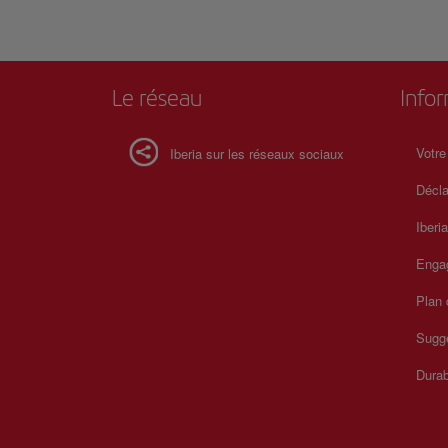
Le réseau
Info
Votre
Iberia sur les réseaux sociaux
Décla
Iberi
Enga
Plan 
Sugge
Durab