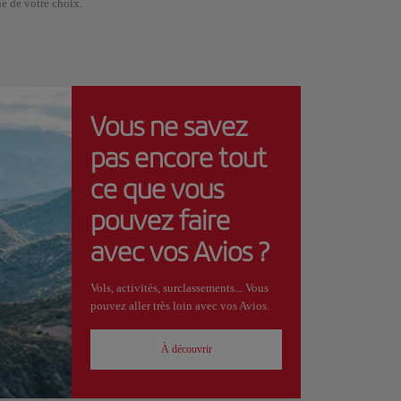
ne de votre choix.
Vous ne savez
pas encore tout
ce que vous
pouvez faire
avec vos Avios ?
Vols, activités, surclassements... Vous
pouvez aller très loin avec vos Avios.
À découvrir