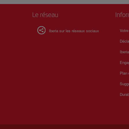
Le réseau
Info
Votre
Iberia sur les réseaux sociaux
Décla
Iberi
Enga
Plan 
Sugge
Durab