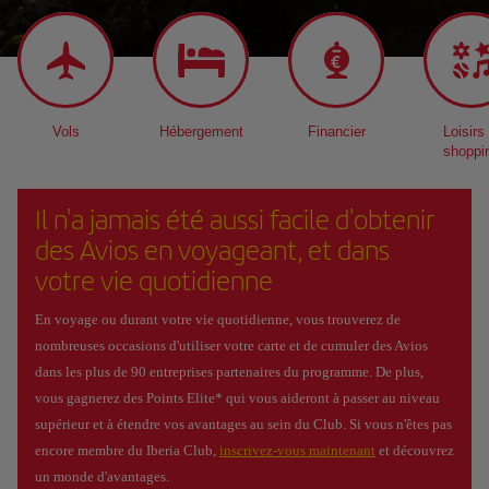
Vols
Hébergement
Financier
Loisirs 
shoppi
Il n'a jamais été aussi facile d'obtenir
des Avios en voyageant, et dans
votre vie quotidienne
En voyage ou durant votre vie quotidienne, vous trouverez de
nombreuses occasions d'utiliser votre carte et de cumuler des Avios
dans les plus de 90 entreprises partenaires du programme. De plus,
vous gagnerez des Points Elite* qui vous aideront à passer au niveau
supérieur et à étendre vos avantages au sein du Club. Si vous n'êtes pas
encore membre du Iberia Club,
inscrivez-vous maintenant
et découvrez
un monde d'avantages.