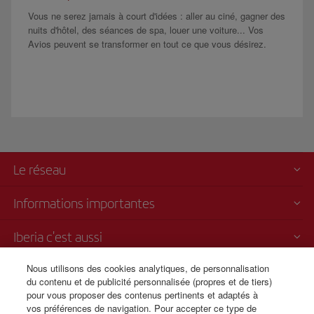
Vous ne serez jamais à court d'idées : aller au ciné, gagner des
nuits d'hôtel, des séances de spa, louer une voiture... Vos
Avios peuvent se transformer en tout ce que vous désirez.
Le réseau
Informations importantes
Iberia c'est aussi
Nous utilisons des cookies analytiques, de personnalisation
Transparence
du contenu et de publicité personnalisée (propres et de tiers)
pour vous proposer des contenus pertinents et adaptés à
Vente par téléphone
vos préférences de navigation. Pour accepter ce type de