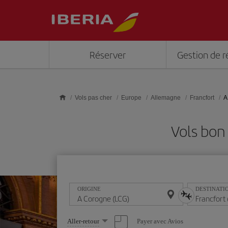
Skip to main content
Réserver
Gestion de r
Vols pas cher
Europe
Allemagne
Francfort
A
Vols bon
ORIGINE
DESTINATI
Sélectionnez
Payer avec Avios
Aller-retour