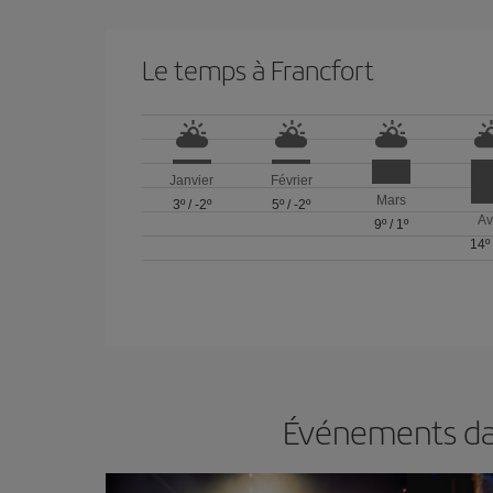
Le temps à Francfort
Janvier
Février
Mars
3º
/
-2º
5º
/
-2º
Av
9º
/
1º
14º
Événements dan