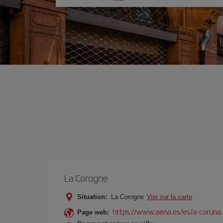
une
option
La Corogne
Situation:
La Corogne
Voir sur la carte
https://www.aena.es/es/a-coruna
Page web: