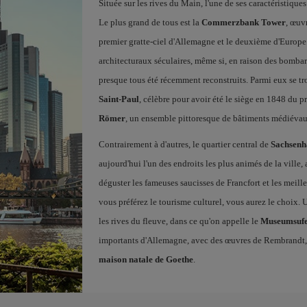
Située sur les rives du Main, l'une de ses caractéristiqu
Le plus grand de tous est la
Commerzbank Tower
, œuv
premier gratte-ciel d'Allemagne et le deuxième d'Europ
architecturaux séculaires, même si, en raison des bomba
presque tous été récemment reconstruits. Parmi eux se t
Saint-Paul
, célèbre pour avoir été le siège en 1848 du
Römer
, un ensemble pittoresque de bâtiments médiévau
Contrairement à d'autres, le quartier central de
Sachsenh
aujourd'hui l'un des endroits les plus animés de la ville,
déguster les fameuses saucisses de Francfort et les mei
vous préférez le tourisme culturel, vous aurez le choix.
les rives du fleuve, dans ce qu'on appelle le
Museumsuf
importants d'Allemagne, avec des œuvres de Rembrandt, 
maison natale de Goethe
.