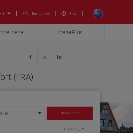
 FR
Entreprises
Aide
ence Iberia
Iberia Plus
ort (FRA)
dulte
Rechercher
r/mois/année
Economy