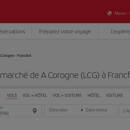
Maroc -
éservations
Préparez votre voyage
L’expéri
 Corogne - Francfort
 marché de A Corogne (LCG) à Francf
VOLS
VOL + HÔTEL
VOL + VOITURE
HÔTEL
VOITURE
ON
Date aller
Date retour
1
A
Entrez la date au format jour/mois/année
Entrez la date au format jou