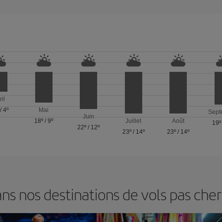
ril
/
4º
Mai
Sept
Juin
18º
/
9º
Juillet
Août
19º
22º
/
12º
23º
/
14º
23º
/
14º
s nos destinations de vols pas chers