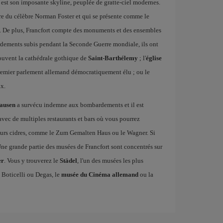
es est son imposante skyline, peuplée de gratte-ciel modernes.
re du célèbre Norman Foster et qui se présente comme le
e. De plus, Francfort compte des monuments et des ensembles
rdements subis pendant la Seconde Guerre mondiale, ils ont
rouvent la cathédrale gothique de
Saint-Barthélemy
; l'
église
 premier parlement allemand démocratiquement élu ; ou le
x.
ausen
a survécu indemne aux bombardements et il est
 avec de multiples restaurants et bars où vous pourrez
lleurs cidres, comme le Zum Gemalten Haus ou le Wagner. Si
 Une grande partie des musées de Francfort sont concentrés sur
er
. Vous y trouverez le
Städel
, l'un des musées les plus
Boticelli ou Degas, le
musée du Cinéma allemand
ou la