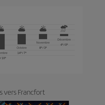
Décembre
Novembre
4º
/
0º
Octobre
8º
/
3º
embre
14º
/
7º
/
10º
 vers Francfort