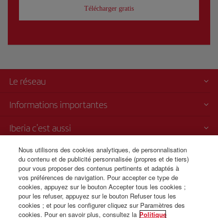
Télécharger gratis
Le réseau
Informations importantes
Iberia c'est aussi
Nous utilisons des cookies analytiques, de personnalisation
Transparence
du contenu et de publicité personnalisée (propres et de tiers)
pour vous proposer des contenus pertinents et adaptés à
Vente par téléphone
vos préférences de navigation. Pour accepter ce type de
+212 520 426053
cookies, appuyez sur le bouton Accepter tous les cookies ;
pour les refuser, appuyez sur le bouton Refuser tous les
Du lundi au dimanche de 09h00 à 20h00 (français). Du lundi au
cookies ; et pour les configurer cliquez sur Paramètres des
dimanche de 00h00 à 24h00 (anglais et espagnol).
cookies. Pour en savoir plus, consultez la
Politique