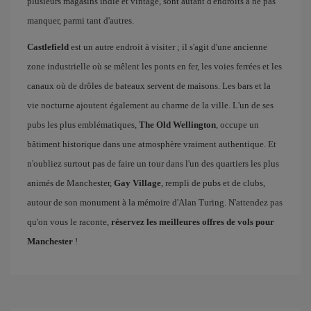
plusieurs magasins indie et vintage, sont autant d'endroits à ne pas
manquer, parmi tant d'autres.
Castlefield
est un autre endroit à visiter ; il s'agit d'une ancienne
zone industrielle où se mêlent les ponts en fer, les voies ferrées et les
canaux où de drôles de bateaux servent de maisons. Les bars et la
vie nocturne ajoutent également au charme de la ville. L'un de ses
pubs les plus emblématiques,
The Old Wellington
, occupe un
bâtiment historique dans une atmosphère vraiment authentique. Et
n'oubliez surtout pas de faire un tour dans l'un des quartiers les plus
animés de Manchester,
Gay Village
, rempli de pubs et de clubs,
autour de son monument à la mémoire d'Alan Turing. N'attendez pas
qu'on vous le raconte,
réservez les meilleures offres de vols pour
Manchester
!