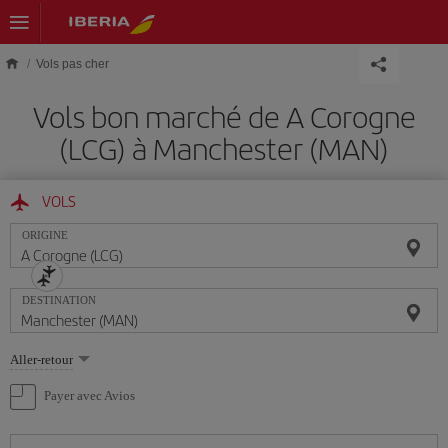
Skip to main content
Vols pas cher
Vols bon marché de A Corogne
(LCG) à Manchester (MAN)
VOLS
ORIGINE
DESTINATION
Sélectionnez
Aller-retour
une
option
Payer avec Avios