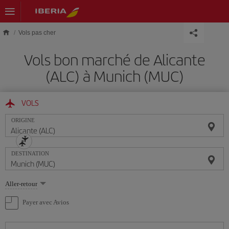
Skip to main content
Vols pas cher
Vols bon marché de Alicante
(ALC) à Munich (MUC)
VOLS
ORIGINE
DESTINATION
Sélectionnez
Aller-retour
une
option
Payer avec Avios