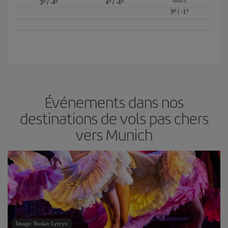
Mars
3º
/
-4º
4º
/
-4º
9º
/
-1º
Événements dans nos
destinations de vols pas chers
vers Munich
Image: Ruslan Lytvyn