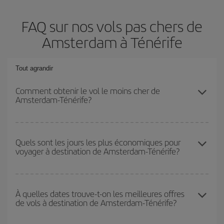
FAQ sur nos vols pas chers de
Amsterdam à Ténérife
Tout agrandir
Comment obtenir le vol le moins cher de
Amsterdam-Ténérife?
Économisez sur votre billet d'avion de Amsterdam-Ténérife-dest et
bénéficiez du tarif le plus bas en évitant les hautes saisons, en
Quels sont les jours les plus économiques pour
voyager à destination de Amsterdam-Ténérife?
achetant à l'avance et en restant flexible sur les dates et les
horaires de votre aller-retour.
Pour découvrir quels jours bénéficient des tarifs les plus bas, il
vous suffit de lancer une recherche dans notre
moteur de
À quelles dates trouve-t-on les meilleures offres
de vols à destination de Amsterdam-Ténérife?
recherche de vols économiques
. Dites-nous d'où vous partez,
où vous voulez aller et à quelles dates vous aviez prévu de
voyager. Nous afficherons les vols les plus économiques, non