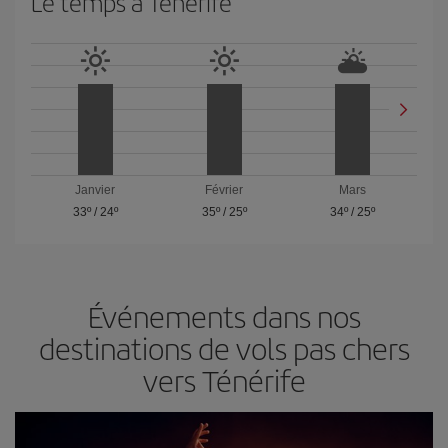
Le temps à Ténérife
Janvier
Février
Mars
33º
/
24º
35º
/
25º
34º
/
25º
Événements dans nos
destinations de vols pas chers
vers Ténérife