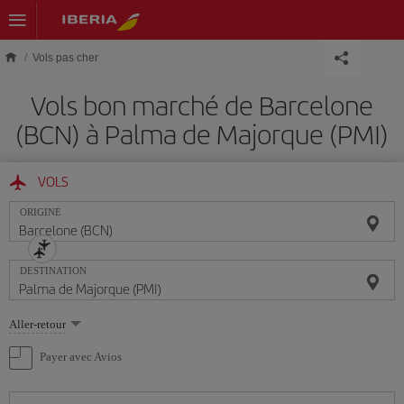
Skip to main content
Vols pas cher
Vols bon marché de Barcelone
(BCN) à Palma de Majorque (PMI)
VOLS
ORIGINE
DESTINATION
Sélectionnez
Aller-retour
une
option
Payer avec Avios