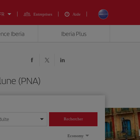
 FR
Entreprises
Aide
ence Iberia
Iberia Plus
lune (PNA)
dulte
Rechercher
r/mois/année
Economy