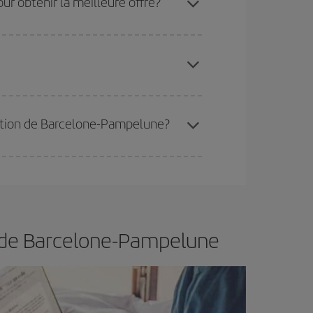
r obtenir la meilleure offre?
 disponibilité ou de l'épuisement des tarifs les
ertain d'acheter le vol le moins cher.
ination de Barcelone-Pampelune?
er et d'être flexible.
En règle générale,
plus tôt
de vol lors de votre recherche, vous pourrez
l de Barcelone-Pampelune