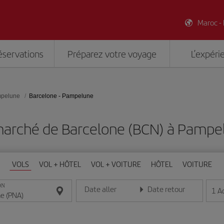
Maroc -
éservations
Préparez votre voyage
L’expéri
pelune
Barcelone - Pampelune
marché de Barcelone (BCN) à Pampe
VOLS
VOL + HÔTEL
VOL + VOITURE
HÔTEL
VOITURE
ON
Date aller
Date retour
1
A
Entrez la date au format jour/mois/année
Entrez la date au format jou