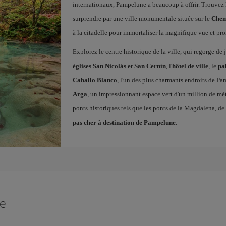
internationaux, Pampelune a beaucoup à offrir. Trouvez 
surprendre par une ville monumentale située sur le
Chem
à la citadelle pour immortaliser la magnifique vue et pr
Explorez le centre historique de la ville, qui regorge d
églises San Nicolás et San Cernín
, l'
hôtel de ville
, le
pa
Caballo Blanco
, l'un des plus charmants endroits de Pa
Arga
, un impressionnant espace vert d'un million de mètr
ponts historiques tels que les ponts de la Magdalena, 
pas cher à destination de Pampelune
.
ne