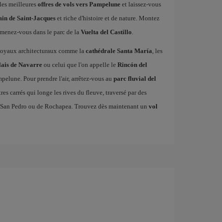
les meilleures
offres de vols vers Pampelune
et laissez-vous
in de Saint-Jacques
et riche d'histoire et de nature. Montez
omenez-vous dans le parc de la
Vuelta del Castillo
.
e joyaux architecturaux comme la
cathédrale Santa María
, les
lais de Navarre
ou celui que l'on appelle le
Rincón del
mpelune. Pour prendre l'air, arrêtez-vous au
parc fluvial del
es carrés qui longe les rives du fleuve, traversé par des
de San Pedro ou de Rochapea. Trouvez dès maintenant un
vol