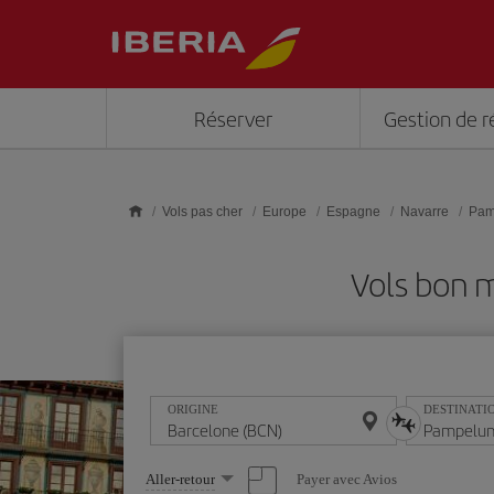
Skip to main content
Réserver
Gestion de r
Vols pas cher
Europe
Espagne
Navarre
Pam
Vols bon 
ORIGINE
DESTINATI
Sélectionnez
Payer avec Avios
Aller-retour