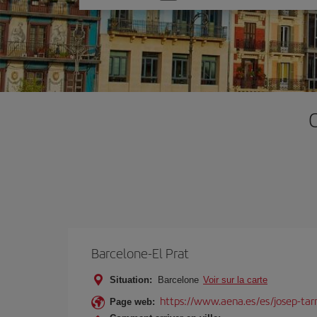
une
option
Barcelone-El Prat
Situation:
Barcelone
Voir sur la carte
https://www.aena.es/es/josep-tarr
Page web: