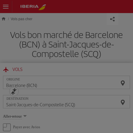
Skip to main content
Vols pas cher
Vols bon marché de Barcelone
(BCN) à Saint-Jacques-de-
Compostelle (SCQ)
VOLS
ORIGINE
DESTINATION
Sélectionnez
Aller-retour
une
option
Payer avec Avios