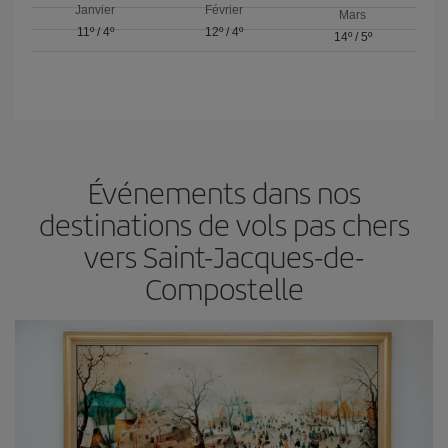
Janvier
Février
Mars
11º
/
4º
12º
/
4º
14º
/
5º
Événements dans nos
destinations de vols pas chers
vers Saint-Jacques-de-
Compostelle