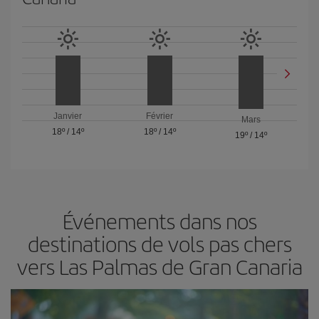
Janvier
Février
Mars
18º
/
14º
18º
/
14º
19º
/
14º
Événements dans nos
destinations de vols pas chers
vers Las Palmas de Gran Canaria