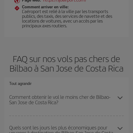
Page web:
Comment arriver en ville:
L’aéroport est relié à la ville par les transports
publics, des taxis, des services de navette et des
locations de voitures, avec un accès par les
principaux axes routiers.
FAQ sur nos vols pas chers de
Bilbao à San Jose de Costa Rica
Tout agrandir
Comment obtenir le vol le moins cher de Bilbao-
San Jose de Costa Rica?
Économisez sur votre billet d'avion de Bilbao-San Jose de Costa
Rica-dest et bénéficiez du tarif le plus bas en évitant les hautes
Quels sont les jours les plus économiques pour
voyager à destination de Bilbao-San Jose de Costa
saisons, en achetant à l'avance et en restant flexible sur les dates