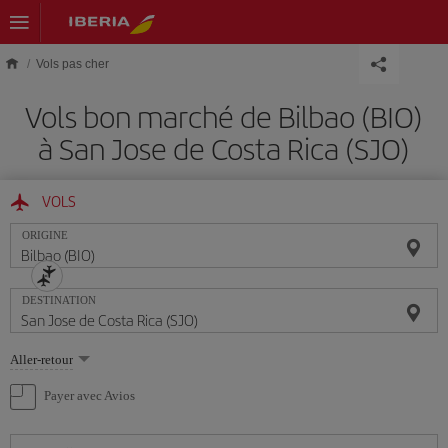
Skip to main content
Vols pas cher
Vols bon marché de Bilbao (BIO)
à San Jose de Costa Rica (SJO)
VOLS
ORIGINE
DESTINATION
Sélectionnez
Aller-retour
une
option
Payer avec Avios