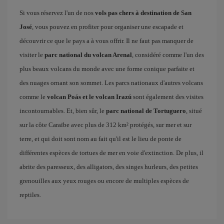
Si vous réservez l'un de nos
vols pas chers à destination de San
José
, vous pouvez en profiter pour organiser une escapade et
découvrir ce que le pays a à vous offrir. Il ne faut pas manquer de
visiter le
parc national du volcan Arenal
, considéré comme l'un des
plus beaux volcans du monde avec une forme conique parfaite et
des nuages ornant son sommet. Les parcs nationaux d'autres volcans
comme le
volcan Poás et le volcan Irazú
sont également des visites
incontournables. Et, bien sûr, le
parc national de Tortuguero
, situé
sur la côte Caraïbe avec plus de 312 km² protégés, sur mer et sur
terre, et qui doit sont nom au fait qu'il est le lieu de ponte de
différentes espèces de tortues de mer en voie d'extinction. De plus, il
abrite des paresseux, des alligators, des singes hurleurs, des petites
grenouilles aux yeux rouges ou encore de multiples espèces de
reptiles.