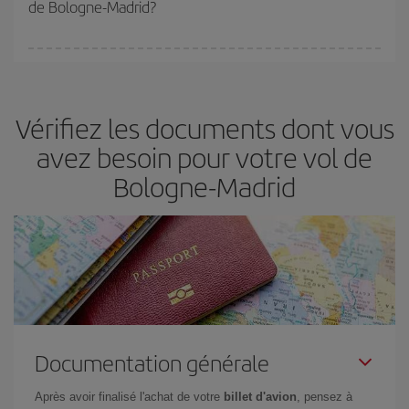
de Bologne-Madrid?
Vous pouvez trouver des vols économiques tous les jours de la
semaine. Les clés pour trouver les meilleurs prix sont
d'anticiper
et d'être flexible.
En règle générale,
plus tôt
vous réservez vos
Vérifiez les documents dont vous
billets, plus vous bénéficiez de prix économiques. De plus, en
restant flexible sur les dates et les horaires de vol lors de votre
avez besoin pour votre vol de
recherche, vous pourrez
choisir le prix le plus économique.
Bologne-Madrid
Documentation générale
Après avoir finalisé l'achat de votre
billet d'avion
, pensez à