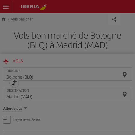
Skip to main content
Vols pas cher
Vols bon marché de Bologne
(BLQ) à Madrid (MAD)
VOLS
ORIGINE
DESTINATION
Sélectionnez
Aller-retour
une
option
Payer avec Avios