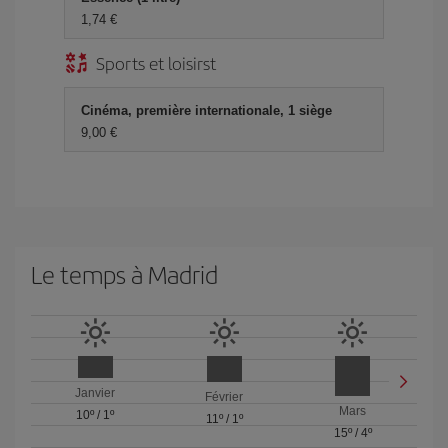
1,74 €
Sports et loisirst
Cinéma, première internationale, 1 siège
9,00 €
Le temps à Madrid
Janvier
Février
Mars
10º
/
1º
11º
/
1º
15º
/
4º