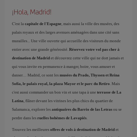
¡Hola, Madrid!
C'est la
capitale de l'Espagne
, mais aussi la ville des musées, des
palais royaux et des larges avenues aménagées dans une cité sans
murailles... Une ville ouverte qui accueille des visiteurs du monde
entier avec une grande générosité.
Réservez votre vol pas cher à
destination de Madrid
et découvrez cette ville qui ne dort jamais et
qui vous invite en permanence à manger, boire, vous amuser et
danser… Madrid, ce sont les
musées du Prado, Thyssen et Reina
Sofía, le palais royal, la plaza Mayor et le parc du Retiro
. Mais
c'est aussi commander un bon vin et une tapa à une
terrasse de La
Latina
, flâner devant les vitrines les plus chics du quartier de
Salamanca, explorer les
antiquaires du Barrio de las Letras
ou se
perdre dans les
ruelles bohèmes de Lavapiés
.
Trouvez les meilleures
offres de vols à destination de Madrid
et