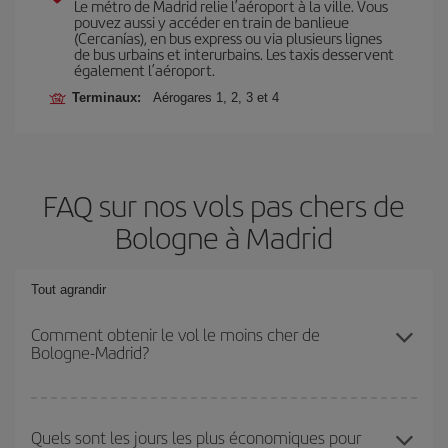
Le métro de Madrid relie l’aéroport à la ville. Vous
pouvez aussi y accéder en train de banlieue
(Cercanías), en bus express ou via plusieurs lignes
de bus urbains et interurbains. Les taxis desservent
également l’aéroport.
Terminaux:
Aérogares 1, 2, 3 et 4
FAQ sur nos vols pas chers de
Bologne à Madrid
Tout agrandir
Comment obtenir le vol le moins cher de
Bologne-Madrid?
Économisez sur votre billet d'avion de Bologne-Madrid-dest et
bénéficiez du tarif le plus bas en évitant les hautes saisons, en
Quels sont les jours les plus économiques pour