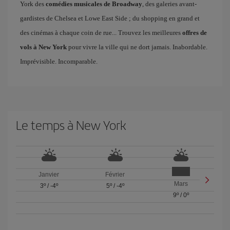
York des
comédies musicales de Broadway
, des galeries avant-
gardistes de Chelsea et Lowe East Side ; du shopping en grand et
des cinémas à chaque coin de rue... Trouvez les meilleures
offres de
vols à New York
pour vivre la ville qui ne dort jamais. Inabordable.
Imprévisible. Incomparable.
Le temps à New York
Janvier
Février
Mars
3º
/
-4º
5º
/
-4º
9º
/
0º