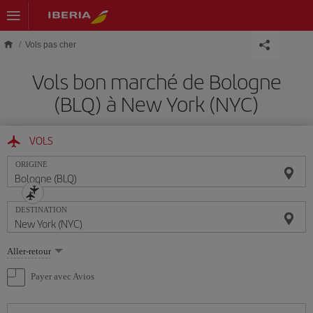
Skip to main content
Vols pas cher
Vols bon marché de Bologne
(BLQ) à New York (NYC)
VOLS
ORIGINE
DESTINATION
Sélectionnez
Aller-retour
une
option
Payer avec Avios