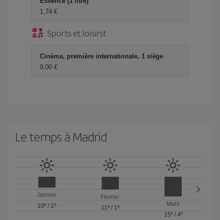
Essence (1 litre)
1,74 €
Sports et loisirst
Cinéma, première internationale, 1 siège
9,00 €
Le temps à Madrid
Janvier
Février
Mars
10º
/
1º
11º
/
1º
15º
/
4º