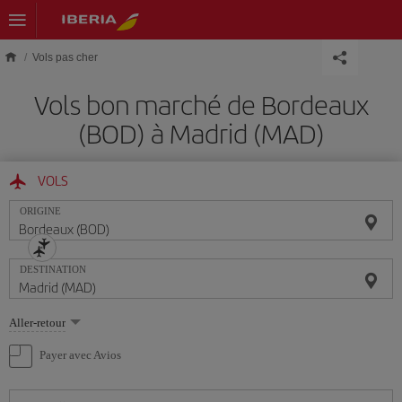
Skip to main content
Vols pas cher
Vols bon marché de Bordeaux
(BOD) à Madrid (MAD)
VOLS
ORIGINE
DESTINATION
Sélectionnez
Aller-retour
une
option
Payer avec Avios