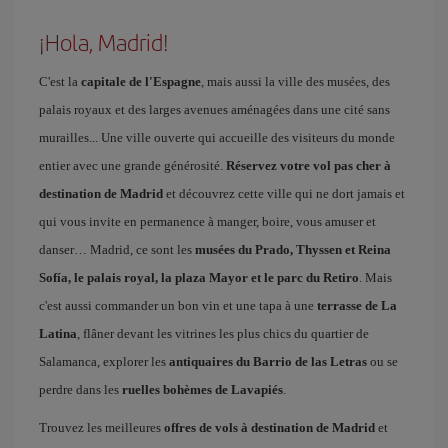
¡Hola, Madrid!
C'est la
capitale de l'Espagne
, mais aussi la ville des musées, des
palais royaux et des larges avenues aménagées dans une cité sans
murailles... Une ville ouverte qui accueille des visiteurs du monde
entier avec une grande générosité.
Réservez votre vol pas cher à
destination de Madrid
et découvrez cette ville qui ne dort jamais et
qui vous invite en permanence à manger, boire, vous amuser et
danser… Madrid, ce sont les
musées du Prado, Thyssen et Reina
Sofía, le palais royal, la plaza Mayor et le parc du Retiro
. Mais
c'est aussi commander un bon vin et une tapa à une
terrasse de La
Latina
, flâner devant les vitrines les plus chics du quartier de
Salamanca, explorer les
antiquaires du Barrio de las Letras
ou se
perdre dans les
ruelles bohèmes de Lavapiés
.
Trouvez les meilleures
offres de vols à destination de Madrid
et