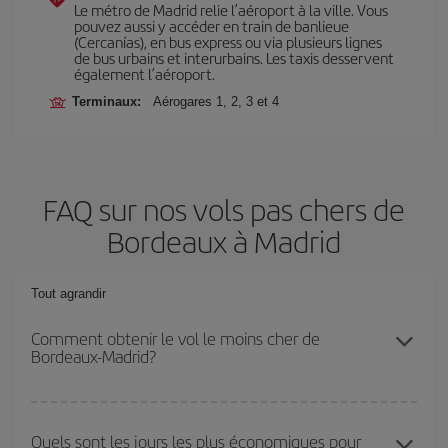
Le métro de Madrid relie l’aéroport à la ville. Vous
pouvez aussi y accéder en train de banlieue
(Cercanías), en bus express ou via plusieurs lignes
de bus urbains et interurbains. Les taxis desservent
également l’aéroport.
Terminaux:
Aérogares 1, 2, 3 et 4
FAQ sur nos vols pas chers de
Bordeaux à Madrid
Tout agrandir
Comment obtenir le vol le moins cher de
Bordeaux-Madrid?
Économisez sur votre billet d'avion de Bordeaux-Madrid-dest et
bénéficiez du tarif le plus bas en évitant les hautes saisons, en
Quels sont les jours les plus économiques pour