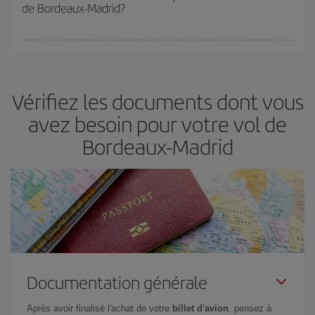
de Bordeaux-Madrid?
Vous pouvez trouver des vols économiques tous les jours de la
semaine. Les clés pour trouver les meilleurs prix sont
d'anticiper
et d'être flexible.
En règle générale,
plus tôt
vous réservez vos
Vérifiez les documents dont vous
billets, plus vous bénéficiez de prix économiques. De plus, en
restant flexible sur les dates et les horaires de vol lors de votre
avez besoin pour votre vol de
recherche, vous pourrez
choisir le prix le plus économique.
Bordeaux-Madrid
Documentation générale
Après avoir finalisé l'achat de votre
billet d'avion
, pensez à