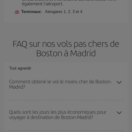
également l’aéroport.
Terminaux:
Aérogares 1, 2, 3 et 4
FAQ sur nos vols pas chers de
Boston à Madrid
Tout agrandir
Comment obtenir le vol le moins cher de Boston-
Madrid?
Économisez sur votre billet d'avion de Boston-Madrid-dest et
bénéficiez du tarif le plus bas en évitant les hautes saisons, en
Quels sont les jours les plus économiques pour
voyager à destination de Boston-Madrid?
achetant à l'avance et en restant flexible sur les dates et les
horaires de votre aller-retour.