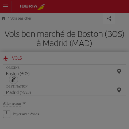
Skip to main content
Vols pas cher
Vols bon marché de Boston (BOS)
à Madrid (MAD)
VOLS
ORIGINE
DESTINATION
Sélectionnez
Aller-retour
une
option
Payer avec Avios