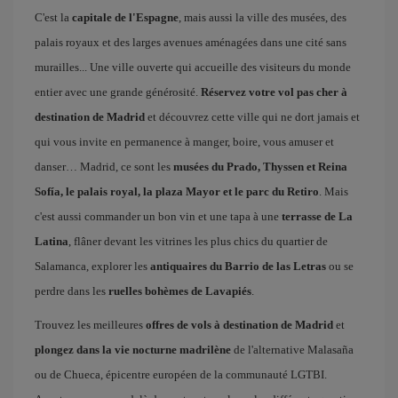
C'est la
capitale de l'Espagne
, mais aussi la ville des musées, des
palais royaux et des larges avenues aménagées dans une cité sans
murailles... Une ville ouverte qui accueille des visiteurs du monde
entier avec une grande générosité.
Réservez votre vol pas cher à
destination de Madrid
et découvrez cette ville qui ne dort jamais et
qui vous invite en permanence à manger, boire, vous amuser et
danser… Madrid, ce sont les
musées du Prado, Thyssen et Reina
Sofía, le palais royal, la plaza Mayor et le parc du Retiro
. Mais
c'est aussi commander un bon vin et une tapa à une
terrasse de La
Latina
, flâner devant les vitrines les plus chics du quartier de
Salamanca, explorer les
antiquaires du Barrio de las Letras
ou se
perdre dans les
ruelles bohèmes de Lavapiés
.
Trouvez les meilleures
offres de vols à destination de Madrid
et
plongez dans la vie nocturne madrilène
de l'alternative Malasaña
ou de Chueca, épicentre européen de la communauté LGTBI.