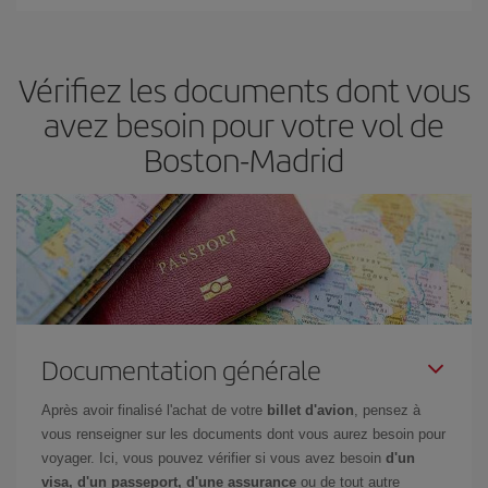
Vous pouvez trouver des vols économiques tous les jours de la
semaine. Les clés pour trouver les meilleurs prix sont
d'anticiper
et d'être flexible.
En règle générale,
plus tôt
vous réservez vos
Vérifiez les documents dont vous
billets, plus vous bénéficiez de prix économiques. De plus, en
restant flexible sur les dates et les horaires de vol lors de votre
avez besoin pour votre vol de
recherche, vous pourrez
choisir le prix le plus économique.
Boston-Madrid
Documentation générale
Après avoir finalisé l'achat de votre
billet d'avion
, pensez à
vous renseigner sur les documents dont vous aurez besoin pour
voyager. Ici, vous pouvez vérifier si vous avez besoin
d'un
visa, d'un passeport, d'une assurance
ou de tout autre