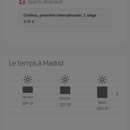
Sports et loisirst
Cinéma, première internationale, 1 siège
9,00 €
Le temps à Madrid
Janvier
Février
Mars
10º
/
1º
11º
/
1º
15º
/
4º