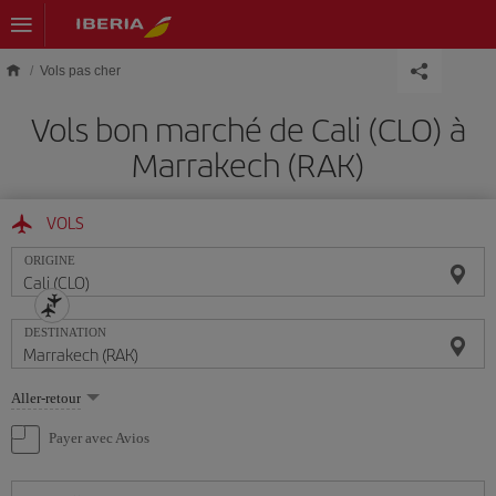
Skip to main content
Vols pas cher
Vols bon marché de Cali (CLO) à
Marrakech (RAK)
VOLS
ORIGINE
DESTINATION
Sélectionnez
Aller-retour
une
option
Payer avec Avios