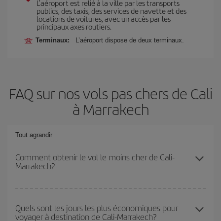
L’aéroport est relié à la ville par les transports
publics, des taxis, des services de navette et des
locations de voitures, avec un accès par les
principaux axes routiers.
Terminaux:
L’aéroport dispose de deux terminaux.
FAQ sur nos vols pas chers de Cali
à Marrakech
Tout agrandir
Comment obtenir le vol le moins cher de Cali-
Marrakech?
Économisez sur votre billet d'avion de Cali-Marrakech-dest et
bénéficiez du tarif le plus bas en évitant les hautes saisons, en
Quels sont les jours les plus économiques pour
voyager à destination de Cali-Marrakech?
achetant à l'avance et en restant flexible sur les dates et les