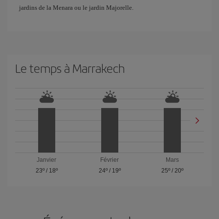
jardins de la Menara ou le jardin Majorelle.
Le temps à Marrakech
Janvier
Février
Mars
23º
/
18º
24º
/
19º
25º
/
20º