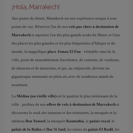
¡Hola, Marrakech!
Aux portes du désert, Marrakech est une expérience unique à tous
points de vue. Réservez l'un de nos
vols pas chers à destination de
Marrakech
et arpentez l'un des plus grands souks du Maroc et l'une
des places les plus grandes et les plus fréquentées d'Afrique et du
monde, la magnifique
place Jemaa El Fna
: véritable cœur de la
ville, point de rassemblement d'acrobates, de conteurs, de vendeurs,
de danseurs et de musiciens, et qui, au crépuscule, devient un
gigantesque restaurant en plein air, avec de nombreux stands de
nourriture.
La
Médina (ou vieille ville)
est le quartier le plus intéressant de la
ville : profitez de nos
offres de vols à destination de Marrakech
et
découvrez le souk des tanneurs et des teinturiers, la mosquée et la
médersa
Ben Youssef
, la mosquée
Koutoubia
, le
palais royal
, le
palais de la Bahia
et
Dar Si Said
, les ruines du
palais El Badiî
, les