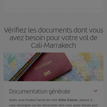
(touristiques). Par conséquent, réserver à l'avance est
fondamental
pour trouver des
vols pas chers
.
Iberia propose plusieurs tarifs, afin de vous garantir le meilleur prix
en fonction de vos besoins. Avec le tarif Basic, vous êtes certain
d'acheter le vol le moins cher.
Vérifiez les documents dont vous
avez besoin pour votre vol de
Cali-Marrakech
Documentation générale
Après avoir finalisé l'achat de votre
billet d'avion
, pensez à
vous renseigner sur les documents dont vous aurez besoin pour