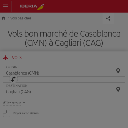
Skip to main content
Vols pas cher
Vols bon marché de Casablanca
(CMN) à Cagliari (CAG)
VOLS
ORIGINE
DESTINATION
Sélectionnez
Aller-retour
une
option
Payer avec Avios