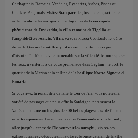
Carthaginois, Romains, Vandales, Byzantins, Arabes, Pisans ou
Catalans-Aragonais. Visitez
Stampace
, le plus ancien quartier de la
ville qui abrite les vestiges archéologiques de la
nécropole
phénicienne de Tuvixeddu
, la
villa romaine de Tigellio
ou
l'
amphithéâtre romain
.
Vilanova
et sa Piazza Costituzione, où se
dresse le
Bastion Saint-Rémy
est un autre quartier imprégné
d'histoire. Il offre une vue imprenable sur la ville idéale pour repérer
les lieux à visiter lors de votre promenade dans Cagliari : le port, le
quartier de la Marina et la colline de la
basilique Nostra Signora di
Bonaria
.
Si vous avez la possibilité de faire le tour de l'île, vous noterez la
variété de paysages que nous offre la Sardaigne, notamment la
Vallée de la Lune ou les plus de 300 belles plages de sable fin aux
eaux transparentes. Découvrez la
côte d'émeraude
et son littoral ;
allez jusqu'au centre de l'île pour voir les
nuraghi
; visitez ses
églises romanes ; découvrez l'histoire et le passé catalan de la ville