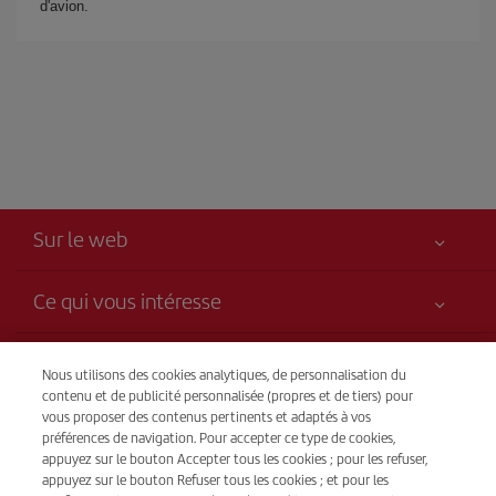
d'avion.
Sur le web
Ce qui vous intéresse
Votre sécurité est notre priorité
Iberia, c’est plus
Nous utilisons des cookies analytiques, de personnalisation du
Accessibilité
contenu et de publicité personnalisée (propres et de tiers) pour
Nouveautés et actualités
Engagement de service
vous proposer des contenus pertinents et adaptés à vos
Transparence
préférences de navigation. Pour accepter ce type de cookies,
Groupe Iberia
Plan du site
appuyez sur le bouton Accepter tous les cookies ; pour les refuser,
Avis légal
Actionnaires et investisseurs
Durabilité
appuyez sur le bouton Refuser tous les cookies ; et pour les
Vente par téléphone