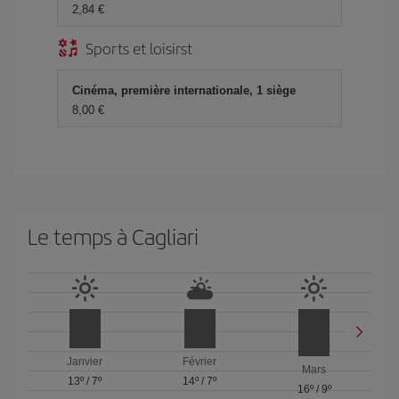
2,84 €
Sports et loisirst
Cinéma, première internationale, 1 siège
8,00 €
Le temps à Cagliari
Janvier
Février
Mars
13º
/
7º
14º
/
7º
16º
/
9º