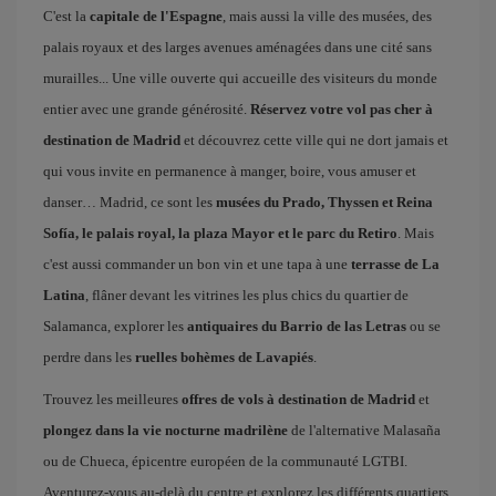
C'est la
capitale de l'Espagne
, mais aussi la ville des musées, des
palais royaux et des larges avenues aménagées dans une cité sans
murailles... Une ville ouverte qui accueille des visiteurs du monde
entier avec une grande générosité.
Réservez votre vol pas cher à
destination de Madrid
et découvrez cette ville qui ne dort jamais et
qui vous invite en permanence à manger, boire, vous amuser et
danser… Madrid, ce sont les
musées du Prado, Thyssen et Reina
Sofía, le palais royal, la plaza Mayor et le parc du Retiro
. Mais
c'est aussi commander un bon vin et une tapa à une
terrasse de La
Latina
, flâner devant les vitrines les plus chics du quartier de
Salamanca, explorer les
antiquaires du Barrio de las Letras
ou se
perdre dans les
ruelles bohèmes de Lavapiés
.
Trouvez les meilleures
offres de vols à destination de Madrid
et
plongez dans la vie nocturne madrilène
de l'alternative Malasaña
ou de Chueca, épicentre européen de la communauté LGTBI.
Aventurez-vous au-delà du centre et explorez les différents quartiers