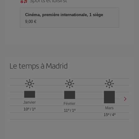
Cinéma, première internationale, 1 siège
9,00 €
Le temps à Madrid
Janvier
Février
Mars
10º
/
1º
11º
/
1º
15º
/
4º