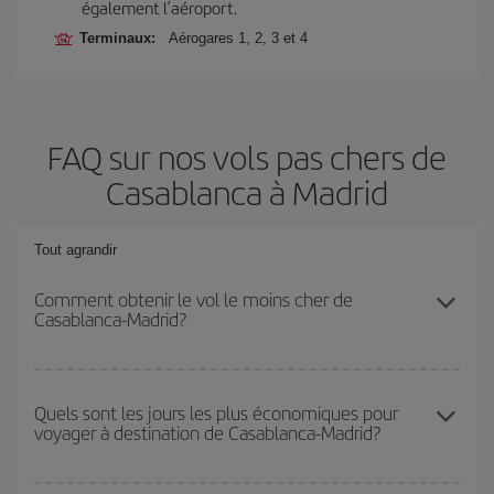
également l’aéroport.
Terminaux:
Aérogares 1, 2, 3 et 4
FAQ sur nos vols pas chers de
Casablanca à Madrid
Tout agrandir
Comment obtenir le vol le moins cher de
Casablanca-Madrid?
Économisez sur votre billet d'avion de Casablanca-Madrid-dest et
bénéficiez du tarif le plus bas en évitant les hautes saisons, en
Quels sont les jours les plus économiques pour
voyager à destination de Casablanca-Madrid?
achetant à l'avance et en restant flexible sur les dates et les
horaires de votre aller-retour.
Pour découvrir quels jours bénéficient des tarifs les plus bas, il