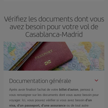
semaine. Les clés pour trouver les meilleurs prix sont
d'anticiper
et d'être flexible.
En règle générale,
plus tôt
vous réservez vos
Vérifiez les documents dont vous
billets, plus vous bénéficiez de prix économiques. De plus, en
restant flexible sur les dates et les horaires de vol lors de votre
avez besoin pour votre vol de
recherche, vous pourrez
choisir le prix le plus économique.
Casablanca-Madrid
Documentation générale
Après avoir finalisé l'achat de votre
billet d'avion
, pensez à
vous renseigner sur les documents dont vous aurez besoin pour
voyager. Ici, vous pouvez vérifier si vous avez besoin
d'un
visa, d'un passeport, d'une assurance
ou de tout autre