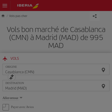
Skip to main content
Vols pas cher
Vols bon marché de Casablanca
(CMN) à Madrid (MAD) de 995
MAD
VOLS
ORIGINE
DESTINATION
Sélectionnez
Aller-retour
une
option
Payer avec Avios