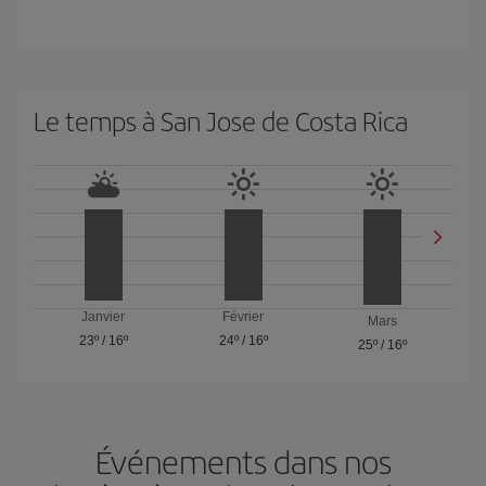
Le temps à San Jose de Costa Rica
Janvier
Février
Mars
23º
/
16º
24º
/
16º
25º
/
16º
Événements dans nos