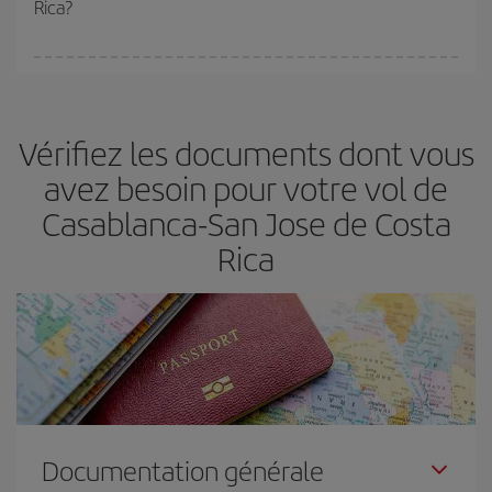
Rica?
(touristiques). Par conséquent, réserver à l'avance est
fondamental
pour trouver des
vols pas chers
.
Iberia propose plusieurs tarifs, afin de vous garantir le meilleur prix
en fonction de vos besoins. Avec le tarif Basic, vous êtes certain
d'acheter le vol le moins cher.
Vérifiez les documents dont vous
avez besoin pour votre vol de
Casablanca-San Jose de Costa
Rica
Documentation générale