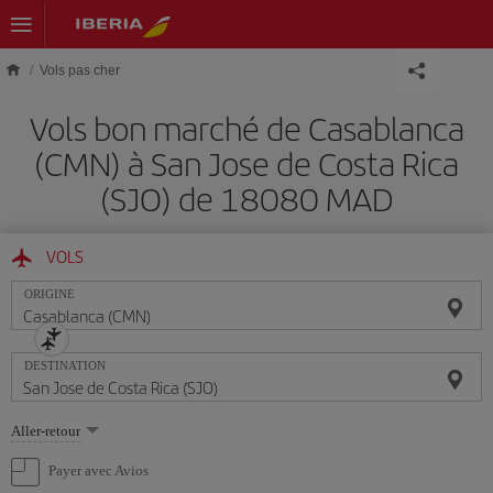
Skip to main content
Vols pas cher
Vols bon marché de Casablanca
(CMN) à San Jose de Costa Rica
(SJO) de 18080 MAD
VOLS
ORIGINE
DESTINATION
Sélectionnez
Aller-retour
une
option
Payer avec Avios