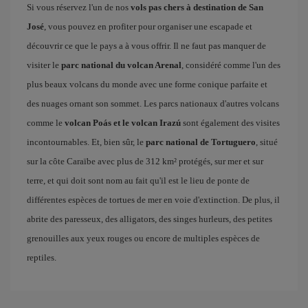
Si vous réservez l'un de nos
vols pas chers à destination de San
José
, vous pouvez en profiter pour organiser une escapade et
découvrir ce que le pays a à vous offrir. Il ne faut pas manquer de
visiter le
parc national du volcan Arenal
, considéré comme l'un des
plus beaux volcans du monde avec une forme conique parfaite et
des nuages ornant son sommet. Les parcs nationaux d'autres volcans
comme le
volcan Poás et le volcan Irazú
sont également des visites
incontournables. Et, bien sûr, le
parc national de Tortuguero
, situé
sur la côte Caraïbe avec plus de 312 km² protégés, sur mer et sur
terre, et qui doit sont nom au fait qu'il est le lieu de ponte de
différentes espèces de tortues de mer en voie d'extinction. De plus, il
abrite des paresseux, des alligators, des singes hurleurs, des petites
grenouilles aux yeux rouges ou encore de multiples espèces de
reptiles.