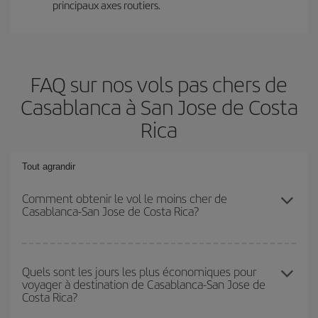
principaux axes routiers.
FAQ sur nos vols pas chers de
Casablanca à San Jose de Costa
Rica
Tout agrandir
Comment obtenir le vol le moins cher de
Casablanca-San Jose de Costa Rica?
Économisez sur votre billet d'avion de Casablanca-San Jose de
Costa Rica-dest et bénéficiez du tarif le plus bas en évitant les
Quels sont les jours les plus économiques pour
voyager à destination de Casablanca-San Jose de
hautes saisons, en achetant à l'avance et en restant flexible sur
Costa Rica?
les dates et les horaires de votre aller-retour.