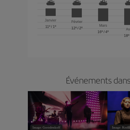
Janvier
Février
Mars
11º
/
1º
12º
/
2º
Av
16º
/
4º
18º
Événements dans 
Image: Gorodenkoff
Image: Kozli