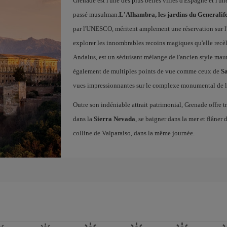
Grenade est l'une des plus belles villes d'Espagne et l'u
passé musulman.
L'Alhambra, les jardins du Generalif
par l'UNESCO, méritent amplement une réservation sur l
explorer les innombrables recoins magiques qu'elle recèle
Andalus, est un séduisant mélange de l'ancien style maur
également de multiples points de vue comme ceux de
Sa
vues impressionnantes sur le complexe monumental de l
Outre son indéniable attrait patrimonial, Grenade offre t
dans la
Sierra Nevada
, se baigner dans la mer et flâner 
colline de Valparaiso, dans la même journée.