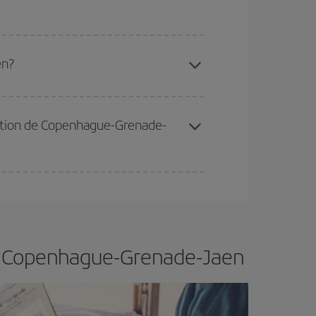
 disponibilité ou de l'épuisement des tarifs les
en?
ertain d'acheter le vol le moins cher.
tination de Copenhague-Grenade-
er et d'être flexible.
En règle générale,
plus tôt
de vol lors de votre recherche, vous pourrez
 de Copenhague-Grenade-Jaen