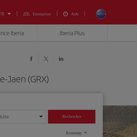
 FR
Entreprises
Aide
ence Iberia
Iberia Plus
e-Jaen (GRX)
dulte
Rechercher
r/mois/année
Economy