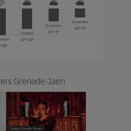
Décembre
Novembre
12º
/
2º
15º
/
5º
Octobre
embre
22º
/
11º
/
15º
vers Grenade-Jaen
Image: Corrado Baratta