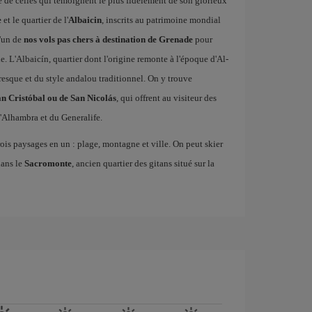
ne de celles qui témoignent le plus fidèlement de son glorieux
e
et le quartier de l'
Albaicin
, inscrits au patrimoine mondial
'un de
nos vols pas chers à destination de Grenade
pour
. L'Albaicín, quartier dont l'origine remonte à l'époque d'Al-
esque et du style andalou traditionnel. On y trouve
n Cristóbal ou de San Nicolás
, qui offrent au visiteur des
'Alhambra et du Generalife.
rois paysages en un : plage, montagne et ville. On peut skier
dans le
Sacromonte
, ancien quartier des gitans situé sur la