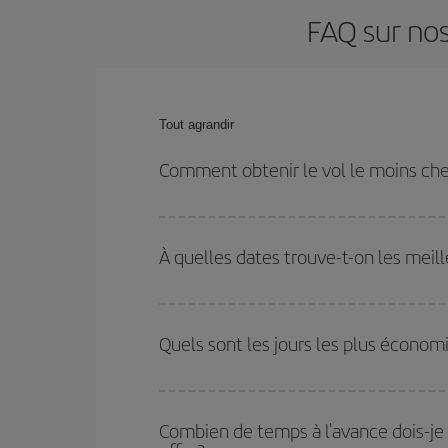
FAQ sur no
Tout agrandir
Comment obtenir le vol le moins c
Économisez sur votre billet d'avion de Copenhague
flexible sur les dates et les horaires de votre aller-
À quelles dates trouve-t-on les mei
Vous pouvez obtenir les vols les plus économiq
et des vacances scolaires sont en haute saison.
Quels sont les jours les plus écono
pourrez bénéficier des meilleurs prix.
Pour découvrir quels jours bénéficient des tarifs 
vous partez, où vous voulez aller et à quelles d
Combien de temps à l'avance dois-je
mais également pour les jours proches
, à l'al