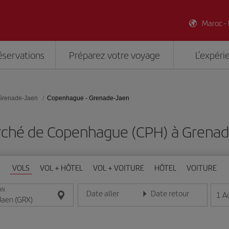
Maroc -
éservations
Préparez votre voyage
L’expéri
Grenade-Jaen
Copenhague - Grenade-Jaen
rché de Copenhague (CPH) à Grenad
VOLS
VOL + HÔTEL
VOL + VOITURE
HÔTEL
VOITURE
ON
Date aller
Date retour
1
A
Entrez la date au format jour/mois/année
Entrez la date au format jou