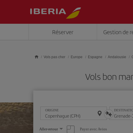
Skip to main content
Réserver
Gestion de r
Vols pas cher
Europe
Espagne
Andalousie
Vols bon ma
ORIGINE
DESTINATI
Sélectionnez
Payer avec Avios
Aller-retour