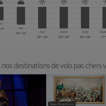
ril
Mai
/
7º
Juin
Juillet
Août
Sept
23º
/
11º
29º
/
16º
33º
/
20º
33º
/
19º
27º
nos destinations de vols pas chers 
k
Image: Rawpixel.com