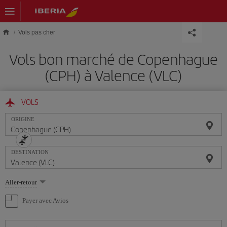
Skip to main content
Vols pas cher
Vols bon marché de Copenhague
(CPH) à Valence (VLC)
VOLS
ORIGINE
DESTINATION
Sélectionnez
Aller-retour
une
option
Payer avec Avios