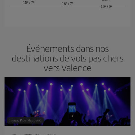
Mars
15º
/
7º
16º
/
7º
19º
/
9º
Événements dans nos
destinations de vols pas chers
vers Valence
Image: Piotr Piatrouski