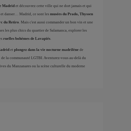
de Madrid
et découvrez cette ville qui ne dort jamais et qui
 et danser… Madrid, ce sont les
musées du Prado, Thyssen
rc du Retiro
. Mais c'est aussi commander un bon vin et une
ines les plus chics du quartier de Salamanca, explorer les
es
ruelles bohèmes de Lavapiés
.
Madrid
et
plongez dans la vie nocturne madrilène
de
en de la communauté LGTBI. Aventurez-vous au-delà du
es rives du Manzanares ou la scène culturelle du moderne