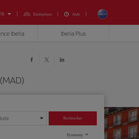
 FR
Entreprises
Aide
ence Iberia
Iberia Plus
 (MAD)
dulte
Rechercher
r/mois/année
Economy