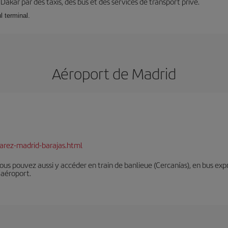
à Dakar par des taxis, des bus et des services de transport privé.
l terminal.
Aéroport de Madrid
arez-madrid-barajas.html
Vous pouvez aussi y accéder en train de banlieue (Cercanías), en bus expr
’aéroport.