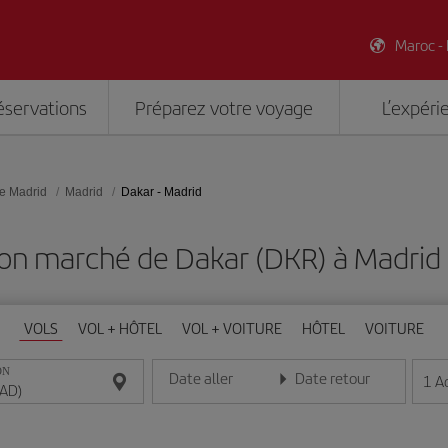
Maroc -
éservations
Préparez votre voyage
L’expéri
e Madrid
Madrid
Dakar - Madrid
bon marché de Dakar (DKR) à Madrid
VOLS
VOL + HÔTEL
VOL + VOITURE
HÔTEL
VOITURE
ON
Date aller
Date retour
1
A
Entrez la date au format jour/mois/année
Entrez la date au format jou