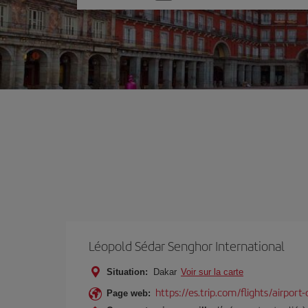
une
option
Léopold Sédar Senghor International
Situation:
Dakar
Voir sur la carte
https://es.trip.com/flights/airport
Page web: