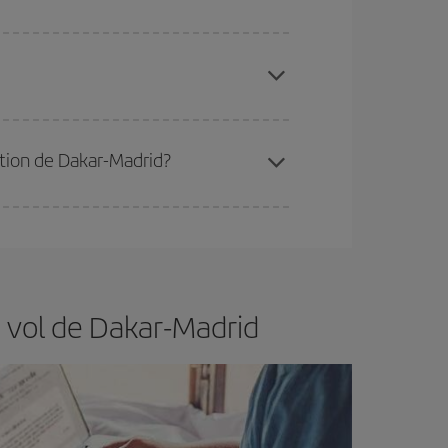
 disponibilité ou de l'épuisement des tarifs les
ertain d'acheter le vol le moins cher.
nation de Dakar-Madrid?
er et d'être flexible.
En règle générale,
plus tôt
de vol lors de votre recherche, vous pourrez
e vol de Dakar-Madrid