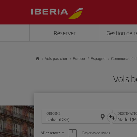
Skip to main content
Réserver
Gestion de r
Vols pas cher
Europe
Espagne
Communauté d
Vols 
ORIGINE
DESTINATI
Sélectionnez
Payer avec Avios
Aller-retour