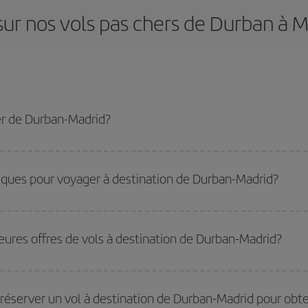
sur nos vols pas chers de Durban à M
er de Durban-Madrid?
d-dest et bénéficiez du tarif le plus bas en évitant les hautes saisons, en ach
miques pour voyager à destination de Durban-Madrid?
les plus bas, il vous suffit de lancer une recherche dans notre
moteur de rech
ates vous aviez prévu de voyager. Nous afficherons les vols les plus économ
leures offres de vols à destination de Durban-Madrid?
ler comme au retour, afin que vous puissiez trouver la meilleure offre. Regarde
res
peuvent vous faire économiser encore plus sur le prix de votre billet.
ues en voyageant
hors haute saison
. Bien que cela dépende de votre destinat
 En outre, surtout si vous envisagez une escapade le temps d'un week-end,
pl
réserver un vol à destination de Durban-Madrid pour obten