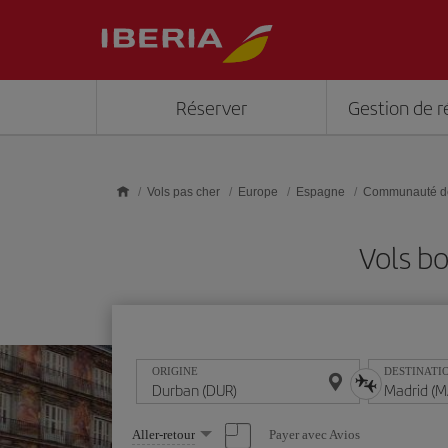
Skip to main content
Réserver
Gestion de r
Vols pas cher
Europe
Espagne
Communauté d
Vols b
ORIGINE
DESTINATI
Sélectionnez
Payer avec Avios
Aller-retour