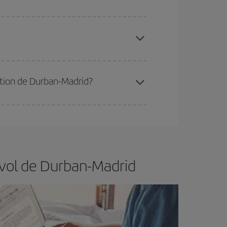
 disponibilité ou de l'épuisement des tarifs les
ertain d'acheter le vol le moins cher.
nation de Durban-Madrid?
er et d'être flexible.
En règle générale,
plus tôt
de vol lors de votre recherche, vous pourrez
 vol de Durban-Madrid