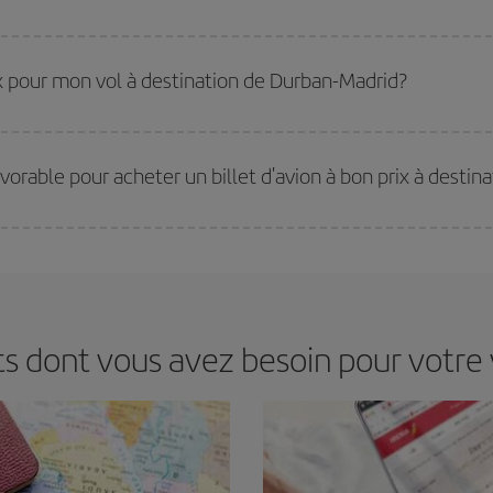
eilleurs prix. Les prix dépendent du nombre de sièges libres sur le vol et de la
 réserver à l'avance est
fondamental
pour trouver des
vols pas chers
.
rix pour mon vol à destination de Durban-Madrid?
ir le meilleur prix en fonction de vos besoins. Avec le tarif Basic, vous êtes c
avorable pour acheter un billet d'avion à bon prix à desti
s jours de la semaine. Les clés pour trouver les meilleurs prix sont
d'anticip
 prix économiques. De plus, en restant flexible sur les dates et les horaires 
ts dont vous avez besoin pour votre