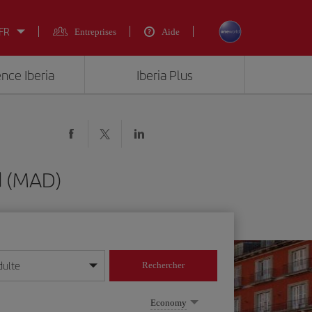
 FR
Entreprises
Aide
ence Iberia
Iberia Plus
d (MAD)
dulte
Rechercher
r/mois/année
Economy