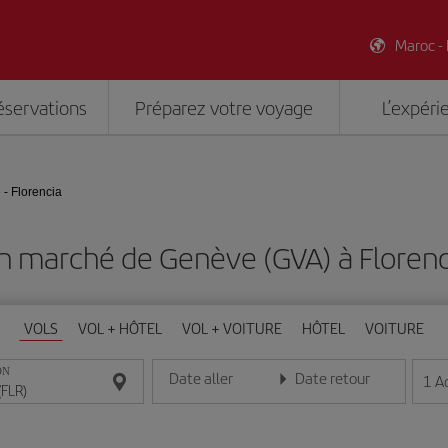
Maroc -
éservations
Préparez votre voyage
L’expéri
- Florencia
n marché de Genève (GVA) à Florenc
VOLS
VOL + HÔTEL
VOL + VOITURE
HÔTEL
VOITURE
ON
Date aller
Date retour
1
A
Entrez la date au format jour/mois/année
Entrez la date au format jou