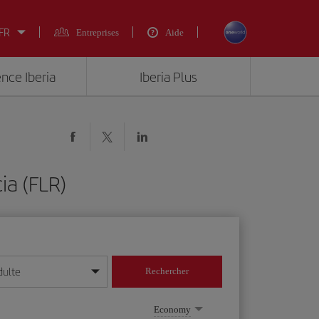
 FR
Entreprises
Aide
ence Iberia
Iberia Plus
ia (FLR)
dulte
Rechercher
r/mois/année
Economy