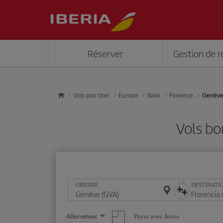
Skip to main content
Réserver
Gestion de r
Vols pas cher
Europe
Italie
Florence
Genève 
Vols bo
ORIGINE
DESTINATI
Sélectionnez
Payer avec Avios
Aller-retour