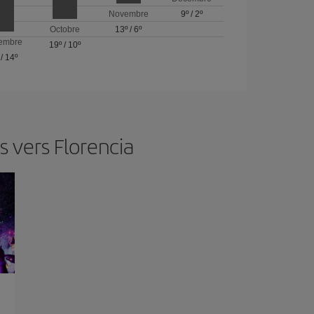
Novembre
9º
/
2º
Octobre
13º
/
6º
embre
19º
/
10º
/
14º
 vers Florencia