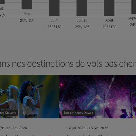
ril
Mai
/
7º
Sept
Juin
Juillet
Août
21º
/
11º
24º
26º
/
15º
29º
/
18º
29º
/
18º
s nos destinations de vols pas chers
as Kielaitis
Image: benny hawes
26 - 09 oct 2026
04 jul 2026 - 16 oct 2026