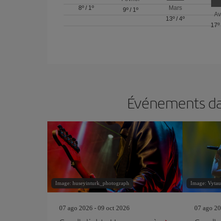
8º
/
1º
Mars
9º
/
1º
Av
13º
/
4º
17º
Événements dan
Image: huseyinturk_photograph
Image: Vytaut
07 ago 2026 - 09 oct 2026
07 ago 20