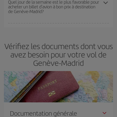
Quel jour de la semaine est le plus favorable pour
acheter un billet d'avion à bon prix à destination
d'acheter le vol le moins cher.
de Genève-Madrid?
Vous pouvez trouver des vols économiques tous les jours de la
semaine. Les clés pour trouver les meilleurs prix sont
d'anticiper
et d'être flexible.
En règle générale,
plus tôt
vous réservez vos
Vérifiez les documents dont vous
billets, plus vous bénéficiez de prix économiques. De plus, en
restant flexible sur les dates et les horaires de vol lors de votre
avez besoin pour votre vol de
recherche, vous pourrez
choisir le prix le plus économique.
Genève-Madrid
Documentation générale