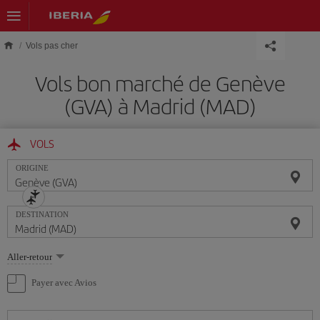
Skip to main content
Vols pas cher
Vols bon marché de Genève
(GVA) à Madrid (MAD)
VOLS
ORIGINE
DESTINATION
Sélectionnez
Aller-retour
une
option
Payer avec Avios