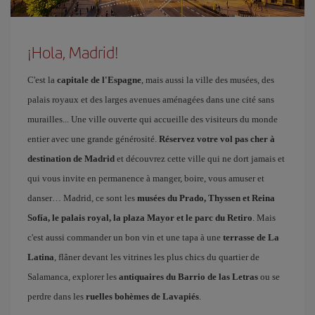
¡Hola, Madrid!
C'est la
capitale de l'Espagne
, mais aussi la ville des musées, des
palais royaux et des larges avenues aménagées dans une cité sans
murailles... Une ville ouverte qui accueille des visiteurs du monde
entier avec une grande générosité.
Réservez votre vol pas cher à
destination de Madrid
et découvrez cette ville qui ne dort jamais et
qui vous invite en permanence à manger, boire, vous amuser et
danser… Madrid, ce sont les
musées du Prado, Thyssen et Reina
Sofía, le palais royal, la plaza Mayor et le parc du Retiro
. Mais
c'est aussi commander un bon vin et une tapa à une
terrasse de La
Latina
, flâner devant les vitrines les plus chics du quartier de
Salamanca, explorer les
antiquaires du Barrio de las Letras
ou se
perdre dans les
ruelles bohèmes de Lavapiés
.