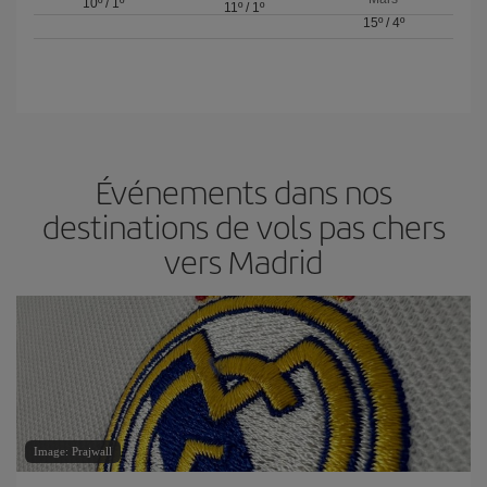
10º
/
1º
11º
/
1º
15º
/
4º
Événements dans nos
destinations de vols pas chers
vers Madrid
Image: Prajwall