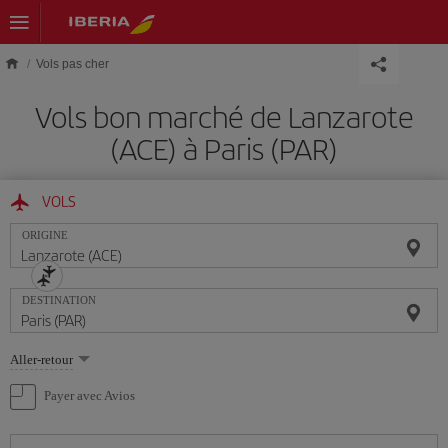
Skip to main content
Vols pas cher
Vols bon marché de Lanzarote
(ACE) à Paris (PAR)
VOLS
ORIGINE
DESTINATION
Sélectionnez
Aller-retour
une
option
Payer avec Avios