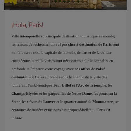
¡Hola, Paris!
Ville intemporelle et principale destination touristique au monde,
les raisons de rechercher un
vol pas cher à destination de Paris
sont
nombreuses : c'est la capitale de la mode, de l'art et de la culture
européenne, et mille visites sont nécessaires pour la connaître en
profondeur. Préparez votre voyage avec
nos offres de vols à
destination de Paris
et tombez sous le charme de la ville des
lumières : l'emblématique
Tour Eiffel et l'Arc de Triomphe
, les
Champs-Elysées
et les gargouilles de
Notre-Dame
, les ponts sur la
Seine, les trésors du
Louvre
et le quartier animé de
Montmartre
, ses
centaines de musées et maisons historiques&hellip;… Paris est
infinie.