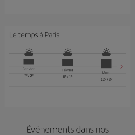
Le temps à Paris
Janvier
Février
Mars
7º
/
2º
8º
/
1º
12º
/
3º
Événements dans nos