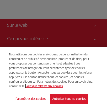
Sur le web
Ce qui vous intéresse
Votre sécurité est notre priorité
Iberia, c’est plus
Nous utilisons des cookies analytiques, de personnalisation du
Accessibilité
contenu et de publicité personnalisée (propres et de tiers) pour
Nouveautés et actualités
Engagement de service
vous proposer des contenus pertinents et adaptés à vos
Transparence
préférences de navigation. Pour accepter ce type de cookies,
Groupe Iberia
Plan du site
appuyez sur le bouton Accepter tous les cookies ; pour les refuser,
Avis légal
Actionnaires et investisseurs
Durabilité
appuyez sur le bouton Refuser tous les cookies ; et pour les
Vente par téléphone
Conditions de transport
configurer cliquez sur Paramètres des cookies. Pour en savoir plus,
520 426 053
Nos alliances
consultez la
Politique relative aux cookies.
Droits du passager
British Airways
Conditions générales du programme Iberia Club
© Iberia 2026
Paramètres des cookies
Autoriser tous les cookies
Conditions d'inscription sur iberia.com