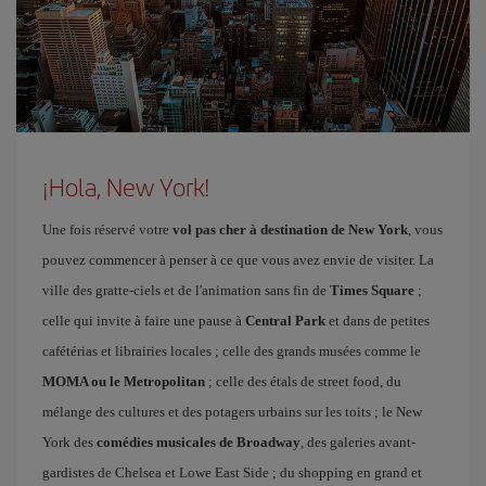
¡Hola, New York!
Une fois réservé votre
vol pas cher à destination de New York
, vous
pouvez commencer à penser à ce que vous avez envie de visiter. La
ville des gratte-ciels et de l'animation sans fin de
Times Square
;
celle qui invite à faire une pause à
Central Park
et dans de petites
cafétérias et librairies locales ; celle des grands musées comme le
MOMA ou le Metropolitan
; celle des étals de street food, du
mélange des cultures et des potagers urbains sur les toits ; le New
York des
comédies musicales de Broadway
, des galeries avant-
gardistes de Chelsea et Lowe East Side ; du shopping en grand et