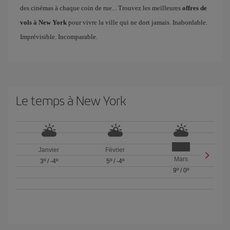
des cinémas à chaque coin de rue... Trouvez les meilleures
offres de
vols à New York
pour vivre la ville qui ne dort jamais. Inabordable.
Imprévisible. Incomparable.
Le temps à New York
Janvier
Février
Mars
3º
/
-4º
5º
/
-4º
9º
/
0º