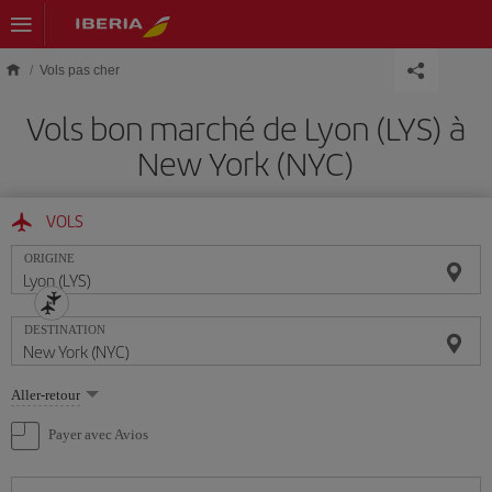
Skip to main content
Vols pas cher
Vols bon marché de Lyon (LYS) à
New York (NYC)
VOLS
ORIGINE
DESTINATION
Sélectionnez
Aller-retour
une
option
Payer avec Avios