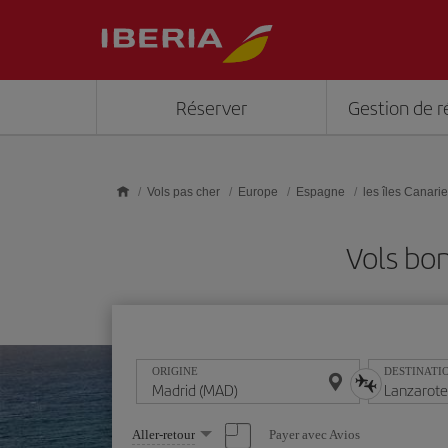
Skip to main content
Réserver
Gestion de r
Vols pas cher
Europe
Espagne
les îles Canari
Vols bo
ORIGINE
DESTINATI
Sélectionnez
Payer avec Avios
Aller-retour