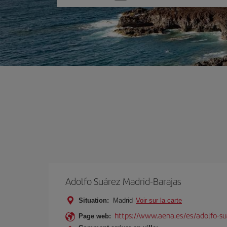
une
option
Adolfo Suárez Madrid-Barajas
Situation:
Madrid
Voir sur la carte
https://www.aena.es/es/adolfo-su
Page web: