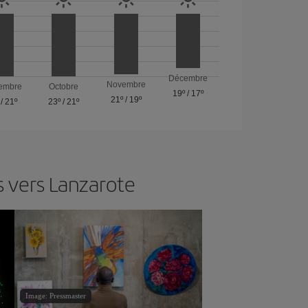
Décembre
Novembre
embre
Octobre
19º
/
17º
21º
/
19º
/
21º
23º
/
21º
s vers Lanzarote
Image: Pressmaster