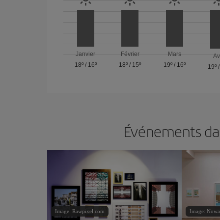
Janvier
Février
Mars
Av
18º
/
16º
18º
/
15º
19º
/
16º
19º
Événements dans
Image: Rawpixel.com
Image: Nowa