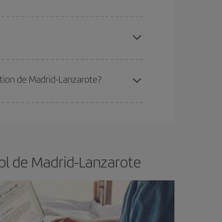
 disponibilité ou de l'épuisement des tarifs les
ertain d'acheter le vol le moins cher.
nation de Madrid-Lanzarote?
er et d'être flexible.
En règle générale,
plus tôt
de vol lors de votre recherche, vous pourrez
vol de Madrid-Lanzarote