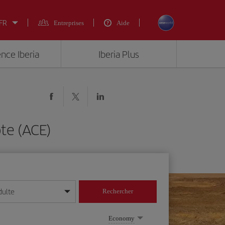
 FR
Entreprises
Aide
ence Iberia
Iberia Plus
te (ACE)
dulte
Rechercher
r/mois/année
Economy