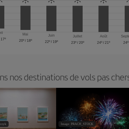
ril
Mai
Juin
Juillet
Août
Sept
/
17º
20º
/
18º
22º
/
19º
23º
/
20º
24º
/
21º
24º
 nos destinations de vols pas cher
czyk
Image: PRACH_STOCK