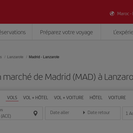
Maroc -
éservations
Préparez votre voyage
L’expéri
es
Lanzarote
Madrid - Lanzarote
n marché de Madrid (MAD) à Lanzaro
VOLS
VOL + HÔTEL
VOL + VOITURE
HÔTEL
VOITURE
ON
Date aller
Date retour
1
A
Entrez la date au format jour/mois/année
Entrez la date au format jou