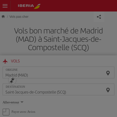
Skip to main content
Vols pas cher
Vols bon marché de Madrid
(MAD) à Saint-Jacques-de-
Compostelle (SCQ)
VOLS
ORIGINE
DESTINATION
Sélectionnez
Aller-retour
une
option
Payer avec Avios