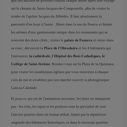
que des milliers de pèlerins visitent chaque année après leur voyage
sur le chemin de Saint-Jacques-de-Compostelle, afin de visiter la
tombe de l'apôtre Jacques de Zébédée. Il faut absolument la
parcourir d'un bout à l'autre : flâner dans la rue du Franco et humer
les arômes d'une gastronomie unique dans les restaurants qui se
trouvent des deux côtés ; visiter le
palais de Fonseca
et entrer dans
sa cour ; découvrir la
Place de l'Obradoiro
et les 4 bâtiments qui
l'entourent,
la cathédrale, l'Hôpital des Rois-Catholiques, le
Collège de Saint-Jérôme
. Rendez-vous sur la Plaza de la Quintana,
pour visiter les nombreuses églises que vous trouverez à chaque
coin de rue et n'oubliez pas son marché couvert si photogénique :
Galicia Calidade.
Et pour ce qui est de l'animation nocturne, les lieux ne manquent
pas : les vins, les tapas et les portions sont la spécialité de tout
l'ancien quartier dans un format réduit, limité par la répartition
originale des bâtiments historiques, et dans le nouveau quartier,