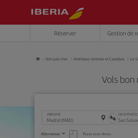
Skip to main content
Réserver
Gestion de r
Vols pas cher
Amérique centrale et Caraïbes
Le S
Vols bon
ORIGINE
DESTINATI
Sélectionnez
Payer avec Avios
Aller-retour