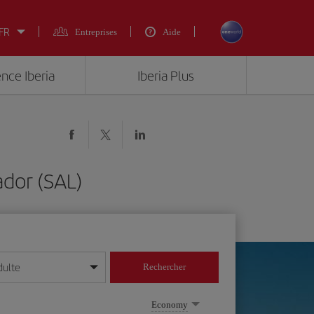
 FR
Entreprises
Aide
ence Iberia
Iberia Plus
dor (SAL)
dulte
Rechercher
r/mois/année
Economy