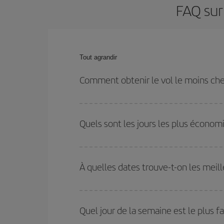
FAQ sur
Tout agrandir
Comment obtenir le vol le moins che
Économisez sur votre billet d'avion de Madrid-San 
les dates et les horaires de votre aller-retour.
Quels sont les jours les plus économ
Pour découvrir quels jours bénéficient des tarifs 
vous partez, où vous voulez aller et à quelles d
À quelles dates trouve-t-on les meill
mais également pour les jours proches
, à l'al
nous vous proposons chaque jour : certains
horai
Vous pouvez obtenir les vols les plus économiq
et des vacances scolaires sont en haute saison.
Quel jour de la semaine est le plus f
pourrez bénéficier des meilleurs prix.