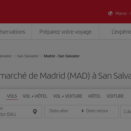
Maroc -
éservations
Préparez votre voyage
L’expéri
alvador
San Salvador
Madrid - San Salvador
 marché de Madrid (MAD) à San Salva
VOLS
VOL + HÔTEL
VOL + VOITURE
HÔTEL
VOITURE
ON
Date aller
Date retour
1
A
Entrez la date au format jour/mois/année
Entrez la date au format jou