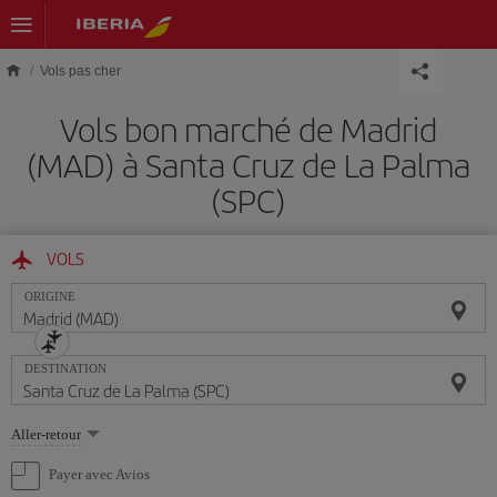
Skip to main content
Vols pas cher
Vols bon marché de Madrid
(MAD) à Santa Cruz de La Palma
(SPC)
VOLS
ORIGINE
DESTINATION
Sélectionnez
Aller-retour
une
option
Payer avec Avios