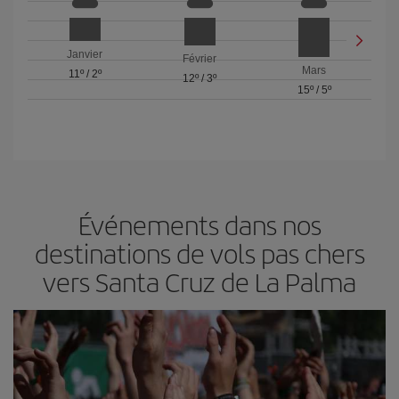
Janvier
Février
Mars
11º
/
2º
12º
/
3º
15º
/
5º
Événements dans nos
destinations de vols pas chers
vers Santa Cruz de La Palma