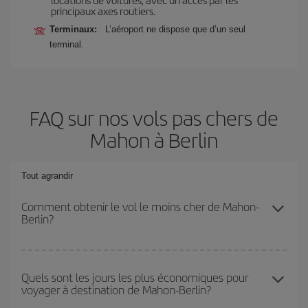
principaux axes routiers.
Terminaux:
L’aéroport ne dispose que d’un seul
terminal.
FAQ sur nos vols pas chers de
Mahon à Berlin
Tout agrandir
Comment obtenir le vol le moins cher de Mahon-
Berlin?
Économisez sur votre billet d'avion de Mahon-Berlin-dest et
bénéficiez du tarif le plus bas en évitant les hautes saisons, en
Quels sont les jours les plus économiques pour
voyager à destination de Mahon-Berlin?
achetant à l'avance et en restant flexible sur les dates et les
horaires de votre aller-retour.