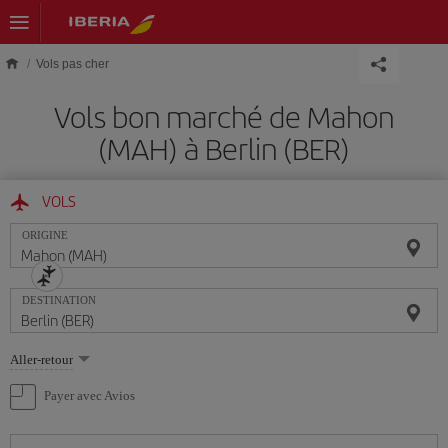
Skip to main content
Vols pas cher
Vols bon marché de Mahon
(MAH) à Berlin (BER)
VOLS
ORIGINE
DESTINATION
Sélectionnez
Aller-retour
une
option
Payer avec Avios