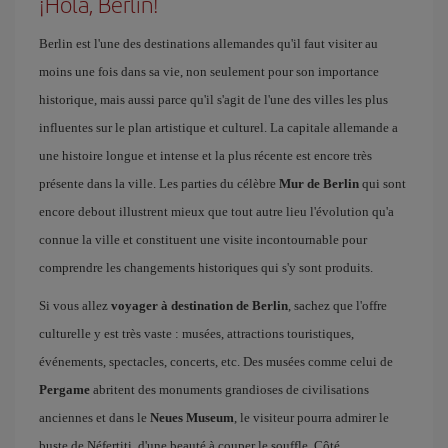
¡Hola, Berlin!
Berlin est l'une des destinations allemandes qu'il faut visiter au
moins une fois dans sa vie, non seulement pour son importance
historique, mais aussi parce qu'il s'agit de l'une des villes les plus
influentes sur le plan artistique et culturel. La capitale allemande a
une histoire longue et intense et la plus récente est encore très
présente dans la ville. Les parties du célèbre
Mur de Berlin
qui sont
encore debout illustrent mieux que tout autre lieu l'évolution qu'a
connue la ville et constituent une visite incontournable pour
comprendre les changements historiques qui s'y sont produits.
Si vous allez
voyager à destination de Berlin
, sachez que l'offre
culturelle y est très vaste : musées, attractions touristiques,
événements, spectacles, concerts, etc. Des musées comme celui de
Pergame
abritent des monuments grandioses de civilisations
anciennes et dans le
Neues Museum
, le visiteur pourra admirer le
buste de Néfertiti, d'une beauté à couper le souffle. Côté