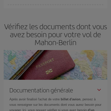
fondamental
pour trouver des
vols pas chers
.
Iberia propose plusieurs tarifs, afin de vous garantir le meilleur prix
en fonction de vos besoins. Avec le tarif Basic, vous êtes certain
d'acheter le vol le moins cher.
Vérifiez les documents dont vous
avez besoin pour votre vol de
Mahon-Berlin
Documentation générale
Après avoir finalisé l'achat de votre
billet d'avion
, pensez à
vous renseigner sur les documents dont vous aurez besoin pour
voyager. Ici, vous pouvez vérifier si vous avez besoin
d'un