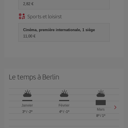
2,82 €
Sports et loisirst
Cinéma, première internationale, 1 siège
11,00 €
Le temps à Berlin
Janvier
Février
Mars
3º
/
-2º
4º
/
-1º
8º
/
1º