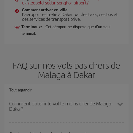
dkr/leopold-sedar-senghor-airport/
Comment arriver en ville:
L’aéroport est relié à Dakar par des taxis, des bus et
des services de transport privé.
Terminaux:
Cet aéroport ne dispose que d’un seul
terminal.
FAQ sur nos vols pas chers de
Malaga à Dakar
Tout agrandir
Comment obtenir le vol le moins cher de Malaga-
Dakar?
Économisez sur votre billet d'avion de Malaga-Dakar-dest et
bénéficiez du tarif le plus bas en évitant les hautes saisons, en