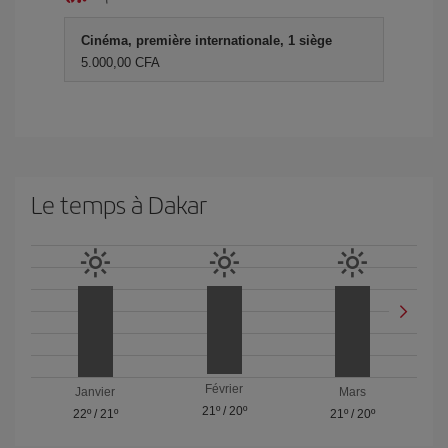
Cinéma, première internationale, 1 siège
5.000,00 CFA
Le temps à Dakar
Février
Janvier
Mars
21º
/
20º
22º
/
21º
21º
/
20º