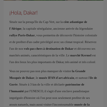
¡Hola, Dakar!
Située sur la presqu'île du Cap-Vert, sur la
côte atlantique de
l'Afrique
, la capitale sénégalaise, ancienne arrivée du légendaire
rallye Paris-Dakar
, vous permettra de découvrir l'histoire coloniale
et de profiter d'un cadre privilégié avec un climat tropical. Réservez
l'un de nos
vols pas chers à destination de Dakar
et découvrez ses
marchés animés, caractéristiques de la ville. Le
marché Kermel
est
l'un des lieux les plus importants de Dakar, très animé et très coloré.
Vous ne pouvez pas non plus manquer de visiter
la Grande
Mosquée de Dakar
, le
musée IFAN d'art africain
, et surtout l'
île de
Gorée
. Située à 3 km de la ville et déclarée
patrimoine de
l'humanité
par l'UNESCO, il s'agit d'une enclave paradisiaque
imprégnée d'histoire où l'on peut non seulement profiter de ses
atouts naturels, mais aussi visiter l'incontournable
musée de la