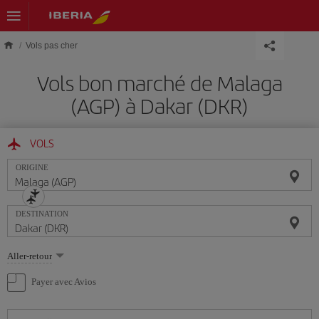
Skip to main content
Vols pas cher
Vols bon marché de Malaga
(AGP) à Dakar (DKR)
VOLS
ORIGINE
DESTINATION
Sélectionnez
Aller-retour
une
option
Payer avec Avios