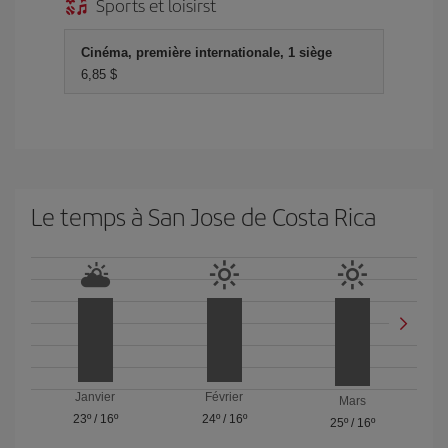
Sports et loisirst
Cinéma, première internationale, 1 siège
6,85 $
Le temps à San Jose de Costa Rica
Janvier
Février
Mars
23º
/
16º
24º
/
16º
25º
/
16º