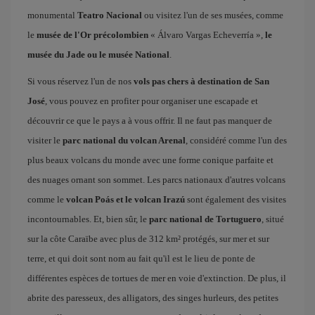
monumental
Teatro Nacional
ou visitez l'un de ses musées, comme
le
musée de l'Or précolombien
« Álvaro Vargas Echeverría »,
le
musée du Jade ou le musée National
.
Si vous réservez l'un de nos
vols pas chers à destination de San
José
, vous pouvez en profiter pour organiser une escapade et
découvrir ce que le pays a à vous offrir. Il ne faut pas manquer de
visiter le
parc national du volcan Arenal
, considéré comme l'un des
plus beaux volcans du monde avec une forme conique parfaite et
des nuages ornant son sommet. Les parcs nationaux d'autres volcans
comme le
volcan Poás et le volcan Irazú
sont également des visites
incontournables. Et, bien sûr, le
parc national de Tortuguero
, situé
sur la côte Caraïbe avec plus de 312 km² protégés, sur mer et sur
terre, et qui doit sont nom au fait qu'il est le lieu de ponte de
différentes espèces de tortues de mer en voie d'extinction. De plus, il
abrite des paresseux, des alligators, des singes hurleurs, des petites