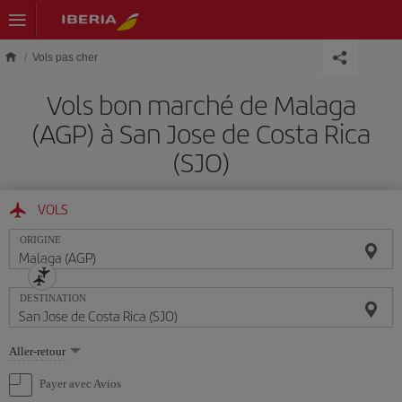
Skip to main content
Vols pas cher
Vols bon marché de Malaga
(AGP) à San Jose de Costa Rica
(SJO)
VOLS
ORIGINE
DESTINATION
Sélectionnez
Aller-retour
une
option
Payer avec Avios