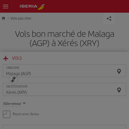
Skip to main content
Vols pas cher
Vols bon marché de Malaga
(AGP) à Xérés (XRY)
VOLS
ORIGINE
DESTINATION
Sélectionnez
Aller-retour
une
option
Payer avec Avios