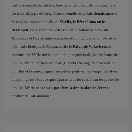
Outre ces nombreux atouts, Jerez est aussi une ville monumentale.
De la
cathédrale
de Jerez à son ensemble de
palais Renaissance et
baroques
notamment celui de
Dávila, le Pérez Luna ou le
Bertemati
, en passant par l'
Alcazar
, ville-forteresse arabe du
XIIe siècle et l'un des rares exemples d'architecture almohade de la
péninsule ibérique. L'Alcazar abrite le
Palais de Villavicencio
,
construit au XVIIe siècle et dont la tour principale, la plus haute de
la ville, abrite la Chambre noire (Camera Oscura), un ensemble de
lentilles et de miroirs grâce auquel on peut voir en temps réel et en
vue plongeante tout ce qui se passe dans les rues et sur les places de
la ville. Réservez nos
vols pas chers à destination de Jerez
et
profitez de l'art andalou !