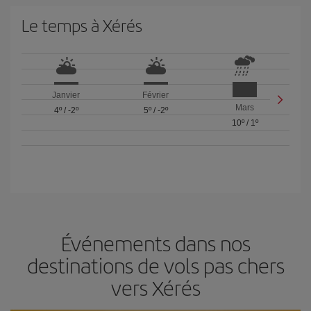
Le temps à Xérés
Janvier
Février
Mars
4º
/
-2º
5º
/
-2º
10º
/
1º
Événements dans nos
destinations de vols pas chers
vers Xérés