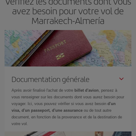
Vérifiez les documents dont vous
restant flexible sur les dates et les horaires de vol lors de votre
avez besoin pour votre vol de
recherche, vous pourrez
choisir le prix le plus économique.
Marrakech-Almería
Documentation générale
Après avoir finalisé l'achat de votre
billet d'avion
, pensez à
vous renseigner sur les documents dont vous aurez besoin pour
voyager. Ici, vous pouvez vérifier si vous avez besoin
d'un
visa, d'un passeport, d'une assurance
ou de tout autre
document, en fonction de la provenance et de la destination de
votre vol.