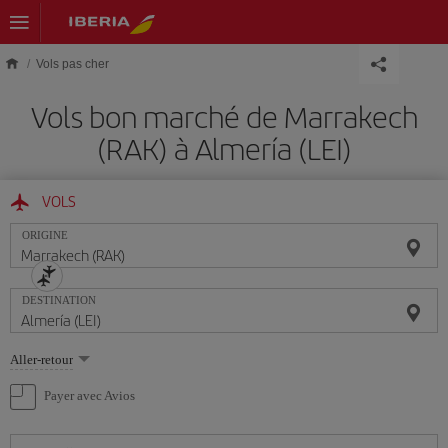
Skip to main content
Vols pas cher
Vols bon marché de Marrakech
(RAK) à Almería (LEI)
VOLS
ORIGINE
DESTINATION
Sélectionnez
Aller-retour
une
option
Payer avec Avios