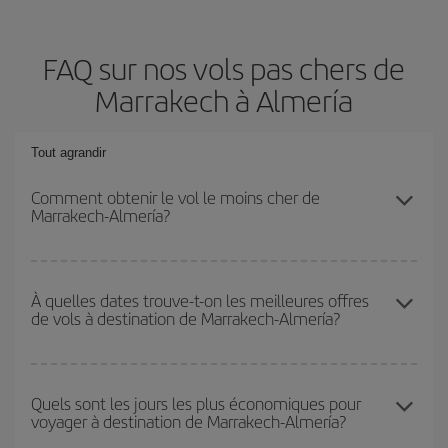
FAQ sur nos vols pas chers de
Marrakech à Almería
Tout agrandir
Comment obtenir le vol le moins cher de
Marrakech-Almería?
Économisez sur votre billet d'avion de Marrakech-Almería-dest et
bénéficiez du tarif le plus bas en évitant les hautes saisons, en
À quelles dates trouve-t-on les meilleures offres
de vols à destination de Marrakech-Almería?
achetant à l'avance et en restant flexible sur les dates et les
horaires de votre aller-retour.
Vous pouvez obtenir les vols les plus économiques en voyageant
hors haute saison
. Bien que cela dépende de votre destination,
Quels sont les jours les plus économiques pour
voyager à destination de Marrakech-Almería?
en général, les périodes de Noël, de Pâques et des vacances
scolaires sont en haute saison. En outre, surtout si vous