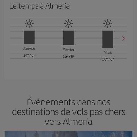
Le temps à Almería
Janvier
Février
Mars
14º
/
6º
15º
/
6º
18º
/
8º
Événements dans nos
destinations de vols pas chers
vers Almería